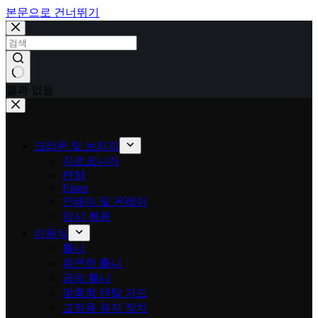
본문으로 건너뛰기
결과 없음
크라운 및 브리지
지르코니아
PFM
Emax
인레이 및 온레이
임시 복원
이동식
틀니
유연한 틀니
금속 틀니
맞춤형 덴탈 가드
교정용 유지 장치