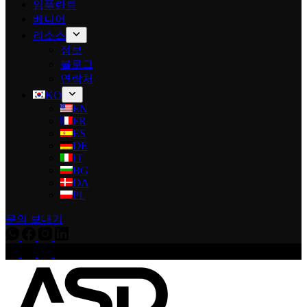
임플란트
베니어
리소스
정보
블로그
연락처
KO
EN
FR
ES
DE
IT
BG
DA
PL
문의 보내기