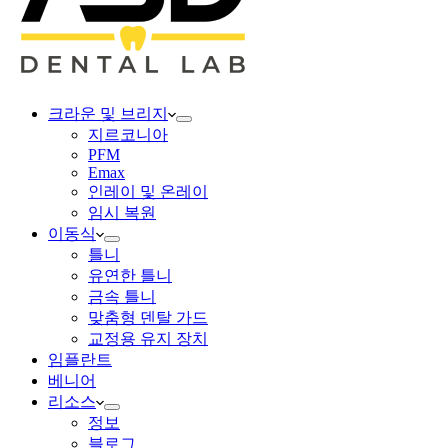
크라운 및 브리지
지르코니아
PFM
Emax
인레이 및 온레이
임시 복원
이동식
틀니
유연한 틀니
금속 틀니
맞춤형 덴탈 가드
교정용 유지 장치
임플란트
베니어
리소스
정보
블로그