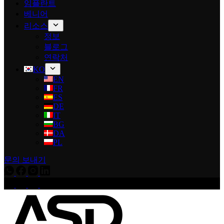
임플란트
베니어
리소스
정보
블로그
연락처
KO
EN
FR
ES
DE
IT
BG
DA
PL
문의 보내기