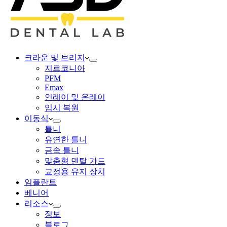
크라운 및 브리지
지르코니아
PFM
Emax
인레이 및 온레이
임시 복원
이동식
틀니
유연한 틀니
금속 틀니
맞춤형 덴탈 가드
교정용 유지 장치
임플란트
베니어
리소스
정보
블로그