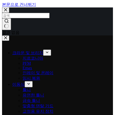
본문으로 건너뛰기
결과 없음
크라운 및 브리지
지르코니아
PFM
Emax
인레이 및 온레이
임시 복원
이동식
틀니
유연한 틀니
금속 틀니
맞춤형 덴탈 가드
교정용 유지 장치