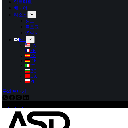
임플란트
베니어
리소스
정보
블로그
연락처
KO
EN
FR
ES
DE
IT
BG
DA
PL
문의 보내기