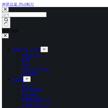
본문으로 건너뛰기
결과 없음
크라운 및 브리지
지르코니아
PFM
Emax
인레이 및 온레이
임시 복원
이동식
틀니
유연한 틀니
금속 틀니
맞춤형 덴탈 가드
교정용 유지 장치