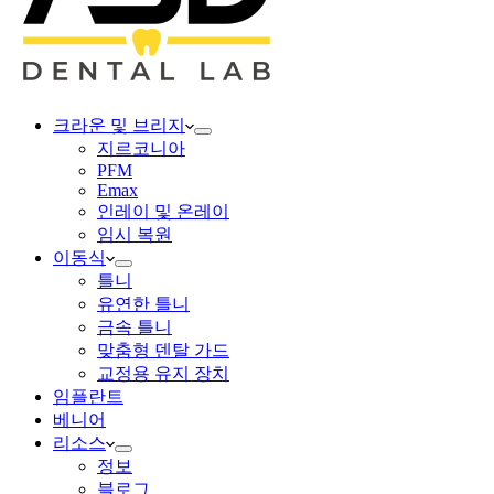
크라운 및 브리지
지르코니아
PFM
Emax
인레이 및 온레이
임시 복원
이동식
틀니
유연한 틀니
금속 틀니
맞춤형 덴탈 가드
교정용 유지 장치
임플란트
베니어
리소스
정보
블로그