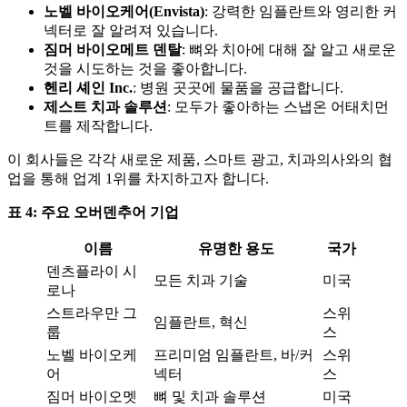
노벨 바이오케어(Envista)
: 강력한 임플란트와 영리한 커
넥터로 잘 알려져 있습니다.
짐머 바이오메트 덴탈
: 뼈와 치아에 대해 잘 알고 새로운
것을 시도하는 것을 좋아합니다.
헨리 셰인 Inc.
: 병원 곳곳에 물품을 공급합니다.
제스트 치과 솔루션
: 모두가 좋아하는 스냅온 어태치먼
트를 제작합니다.
이 회사들은 각각 새로운 제품, 스마트 광고, 치과의사와의 협
업을 통해 업계 1위를 차지하고자 합니다.
표 4: 주요 오버덴추어 기업
이름
유명한 용도
국가
덴츠플라이 시
모든 치과 기술
미국
로나
스트라우만 그
스위
임플란트, 혁신
룹
스
노벨 바이오케
프리미엄 임플란트, 바/커
스위
어
넥터
스
짐머 바이오멧
뼈 및 치과 솔루션
미국