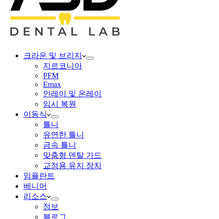
크라운 및 브리지
지르코니아
PFM
Emax
인레이 및 온레이
임시 복원
이동식
틀니
유연한 틀니
금속 틀니
맞춤형 덴탈 가드
교정용 유지 장치
임플란트
베니어
리소스
정보
블로그