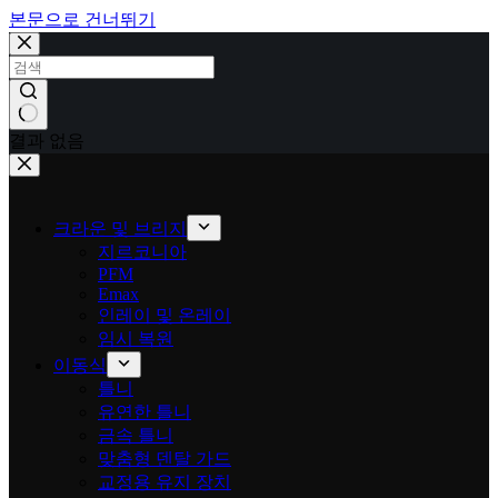
본문으로 건너뛰기
결과 없음
크라운 및 브리지
지르코니아
PFM
Emax
인레이 및 온레이
임시 복원
이동식
틀니
유연한 틀니
금속 틀니
맞춤형 덴탈 가드
교정용 유지 장치