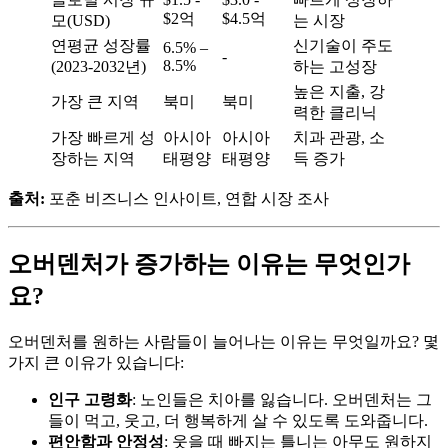
$2억
$4.5억
모(USD)
는 시장
연평균 성장률
신기술이 주도
6.5% –
-
8.5%
(2023-2032년)
하는 고성장
높은 지출, 강
가장 큰 지역
북미
북미
력한 클리닉
가장 빠르게 성
아시아
아시아
치과 관광, 소
장하는 지역
태평양
태평양
득 증가
출처:
포춘 비즈니스 인사이트, 연합 시장 조사
오버덴처가 증가하는 이유는 무엇인가
요?
오버덴처를 원하는 사람들이 늘어나는 이유는 무엇일까요? 몇
가지 큰 이유가 있습니다:
인구 고령화
: 노인들은 치아를 잃습니다. 오버덴처는 그
들이 먹고, 웃고, 더 행복하게 살 수 있도록 도와줍니다.
편안함과 안정성
: 웃을 때 빠지는 틀니는 아무도 원하지