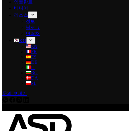
임플란트
베니어
리소스
정보
블로그
연락처
KO
EN
FR
ES
DE
IT
BG
DA
PL
문의 보내기