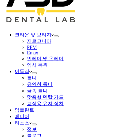
크라운 및 브리지
지르코니아
PFM
Emax
인레이 및 온레이
임시 복원
이동식
틀니
유연한 틀니
금속 틀니
맞춤형 덴탈 가드
교정용 유지 장치
임플란트
베니어
리소스
정보
블로그