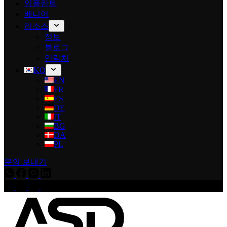
임플란트
베니어
리소스
정보
블로그
연락처
KO
EN
FR
ES
DE
IT
BG
DA
PL
문의 보내기