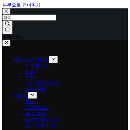
본문으로 건너뛰기
결과 없음
크라운 및 브리지
지르코니아
PFM
Emax
인레이 및 온레이
임시 복원
이동식
틀니
유연한 틀니
금속 틀니
맞춤형 덴탈 가드
교정용 유지 장치