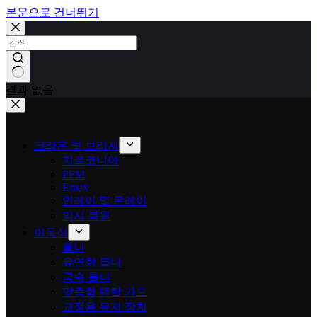
본문으로 건너뛰기
결과 없음
크라운 및 브리지
지르코니아
PFM
Emax
인레이 및 온레이
임시 복원
이동식
틀니
유연한 틀니
금속 틀니
맞춤형 덴탈 가드
교정용 유지 장치