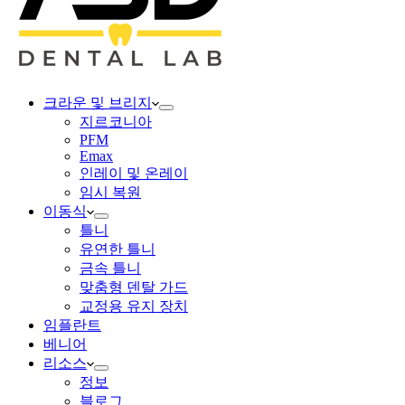
크라운 및 브리지
지르코니아
PFM
Emax
인레이 및 온레이
임시 복원
이동식
틀니
유연한 틀니
금속 틀니
맞춤형 덴탈 가드
교정용 유지 장치
임플란트
베니어
리소스
정보
블로그