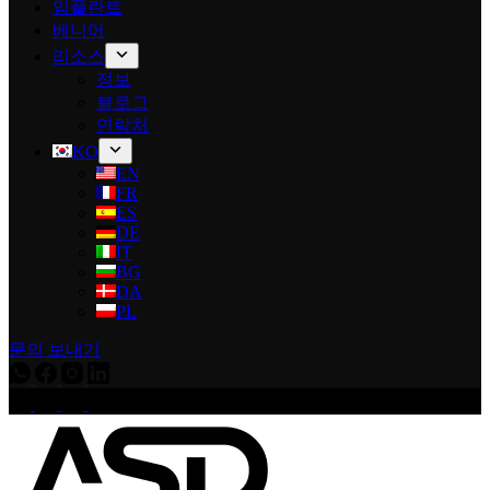
임플란트
베니어
리소스
정보
블로그
연락처
KO
EN
FR
ES
DE
IT
BG
DA
PL
문의 보내기