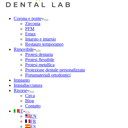
Corona e ponte
Zirconia
PFM
Emax
Intarsio e intarsio
Restauro temporaneo
Rimovibile
Protesi dentaria
Protesi flessibile
Protesi metallica
Protezione dentale personalizzata
Portamateriali ortodontici
Impianto
Impiallacciatura
Risorse
Circa
Blog
Contatto
IT
EN
FR
ES