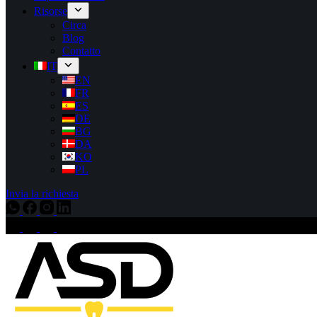
Risorse
Circa
Blog
Contatto
IT
EN
FR
ES
DE
BG
DA
KO
PL
Invia la richiesta