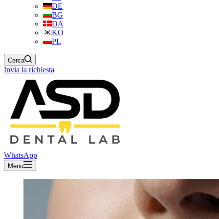
DE
BG
DA
KO
PL
Cerca
Invia la richiesta
WhatsApp
Menu