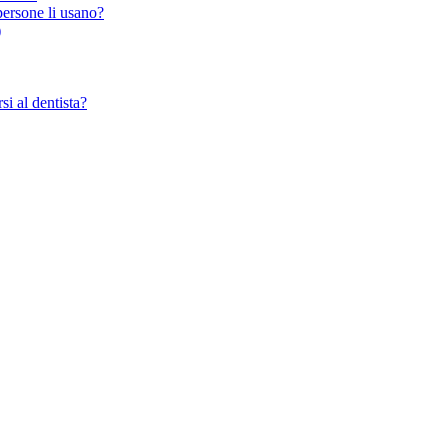
persone li usano?
)
si al dentista?