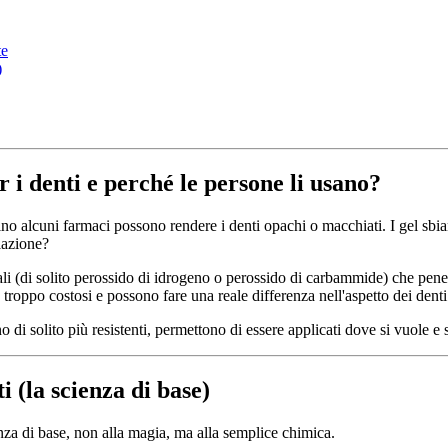
te
)
r i denti e perché le persone li usano?
ino alcuni farmaci possono rendere i denti opachi o macchiati. I gel sbia
lazione?
ciali (di solito perossido di idrogeno o perossido di carbammide) che p
o troppo costosi e possono fare una reale differenza nell'aspetto dei denti
o di solito più resistenti, permettono di essere applicati dove si vuole e son
 (la scienza di base)
nza di base, non alla magia, ma alla semplice chimica.