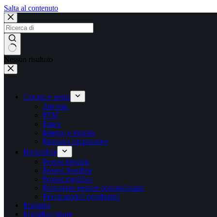
Salta al contenuto
Nessun risultato
Corona e ponte
Zirconia
PFM
Emax
Intarsio e intarsio
Restauro temporaneo
Rimovibile
Protesi dentaria
Protesi flessibile
Protesi metallica
Protezione dentale personalizzata
Portamateriali ortodontici
Impianto
Impiallacciatura