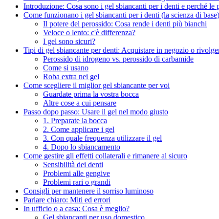
Introduzione: Cosa sono i gel sbiancanti per i denti e perché le 
Come funzionano i gel sbiancanti per i denti (la scienza di base
Il potere del perossido: Cosa rende i denti più bianchi
Veloce o lento: c'è differenza?
I gel sono sicuri?
Tipi di gel sbiancante per denti: Acquistare in negozio o rivolger
Perossido di idrogeno vs. perossido di carbamide
Come si usano
Roba extra nei gel
Come scegliere il miglior gel sbiancante per voi
Guardate prima la vostra bocca
Altre cose a cui pensare
Passo dopo passo: Usare il gel nel modo giusto
1. Preparate la bocca
2. Come applicare i gel
3. Con quale frequenza utilizzare il gel
4. Dopo lo sbiancamento
Come gestire gli effetti collaterali e rimanere al sicuro
Sensibilità dei denti
Problemi alle gengive
Problemi rari o grandi
Consigli per mantenere il sorriso luminoso
Parlare chiaro: Miti ed errori
In ufficio o a casa: Cosa è meglio?
Gel sbiancanti per uso domestico