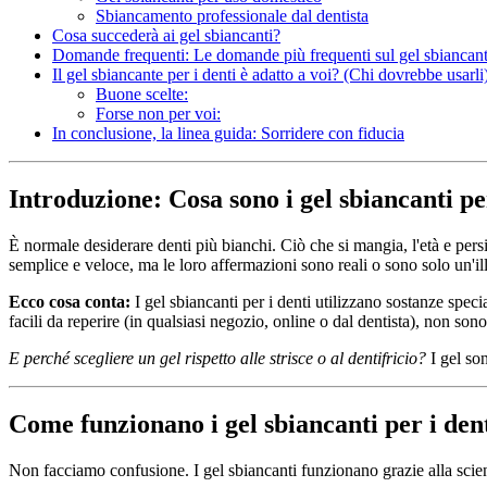
Sbiancamento professionale dal dentista
Cosa succederà ai gel sbiancanti?
Domande frequenti: Le domande più frequenti sul gel sbiancan
Il gel sbiancante per i denti è adatto a voi? (Chi dovrebbe usarli
Buone scelte:
Forse non per voi:
In conclusione, la linea guida: Sorridere con fiducia
Introduzione: Cosa sono i gel sbiancanti pe
È normale desiderare denti più bianchi. Ciò che si mangia, l'età e pers
semplice e veloce, ma le loro affermazioni sono reali o sono solo un'il
Ecco cosa conta:
I gel sbiancanti per i denti utilizzano sostanze spe
facili da reperire (in qualsiasi negozio, online o dal dentista), non son
E perché scegliere un gel rispetto alle strisce o al dentifricio?
I gel son
Come funzionano i gel sbiancanti per i denti
Non facciamo confusione. I gel sbiancanti funzionano grazie alla scie