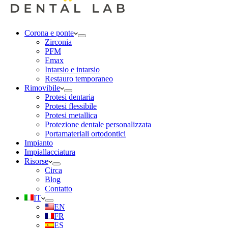
Corona e ponte
Zirconia
PFM
Emax
Intarsio e intarsio
Restauro temporaneo
Rimovibile
Protesi dentaria
Protesi flessibile
Protesi metallica
Protezione dentale personalizzata
Portamateriali ortodontici
Impianto
Impiallacciatura
Risorse
Circa
Blog
Contatto
IT
EN
FR
ES