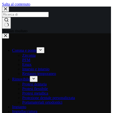
Salta al contenuto
Nessun risultato
Corona e ponte
Zirconia
PFM
Emax
Intarsio e intarsio
Restauro temporaneo
Rimovibile
Protesi dentaria
Protesi flessibile
Protesi metallica
Protezione dentale personalizzata
Portamateriali ortodontici
Impianto
Impiallacciatura