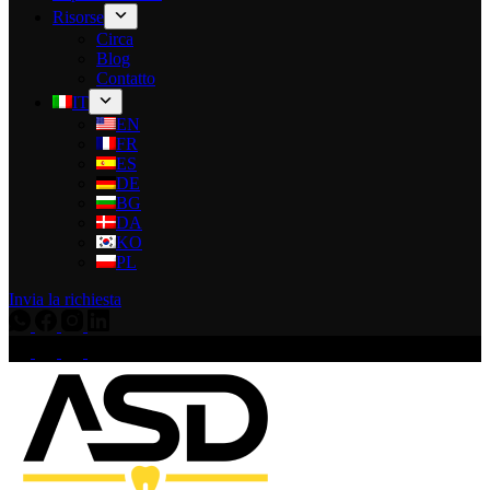
Risorse
Circa
Blog
Contatto
IT
EN
FR
ES
DE
BG
DA
KO
PL
Invia la richiesta