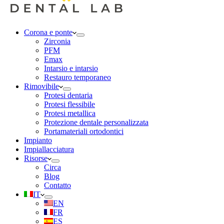
Corona e ponte
Zirconia
PFM
Emax
Intarsio e intarsio
Restauro temporaneo
Rimovibile
Protesi dentaria
Protesi flessibile
Protesi metallica
Protezione dentale personalizzata
Portamateriali ortodontici
Impianto
Impiallacciatura
Risorse
Circa
Blog
Contatto
IT
EN
FR
ES