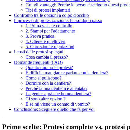
Grandi vantaggi: Perché le persone scelgono questi prodo
Tipi di protesi implantari
Confronto tra le opzioni a colpo d'occhio
Il processo di protesizzazione: Passo dopo passo
1. Prima visita e controllo
2. Stampi per l'adattamento
3. Prova pratica
4. Ottenere quelli veri
5. Correzioni e regolazioni
I costi delle protesi spiegati
Cosa cambia il prezzo?
Domande frequenti (FAQ)
Quanto durano le protesi?
È difficile mangiare e parlare con la dentiera?
Come si puliscono?
Dormire con la dentiera?
Perché la mia dentiera è allentata?
La gente saprà che ho una dentiera?
Ci sono altre opzioni?
E se mi viene un conato di vomito?
Conclusione: Scegliere quello che fa per voi
Prime scelte: Protesi complete vs. protesi p