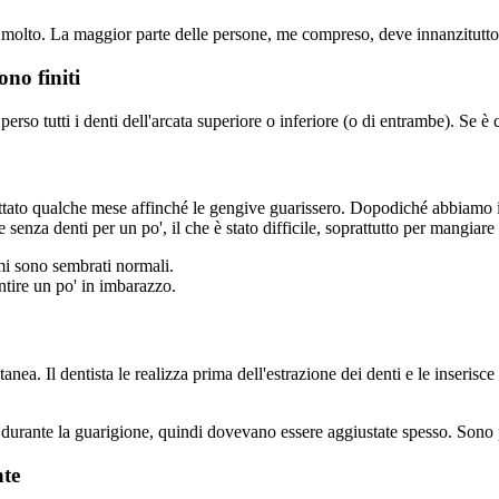
lto. La maggior parte delle persone, me compreso, deve innanzitutto capi
ono finiti
so tutti i denti dell'arcata superiore o inferiore (o di entrambe). Se è co
tato qualche mese affinché le gengive guarissero. Dopodiché abbiamo in
 senza denti per un po', il che è stato difficile, soprattutto per mangiare 
mi sono sembrati normali.
ntire un po' in imbarazzo.
nea. Il dentista le realizza prima dell'estrazione dei denti e le inserisce
durante la guarigione, quindi dovevano essere aggiustate spesso. Sono pi
nte