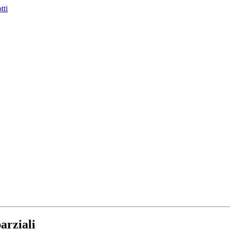
tti
arziali