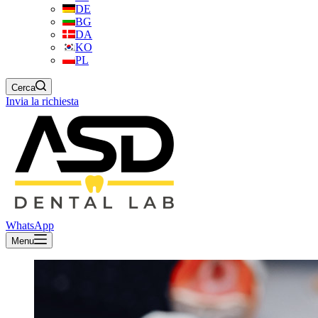
DE
BG
DA
KO
PL
Cerca
Invia la richiesta
WhatsApp
Menu