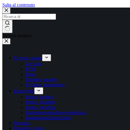
Salta al contenuto
Nessun risultato
Corona e ponte
Zirconia
PFM
Emax
Intarsio e intarsio
Restauro temporaneo
Rimovibile
Protesi dentaria
Protesi flessibile
Protesi metallica
Protezione dentale personalizzata
Portamateriali ortodontici
Impianto
Impiallacciatura