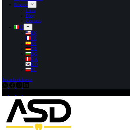
Risorse
Circa
Blog
Contatto
IT
EN
FR
ES
DE
BG
DA
KO
PL
Invia la richiesta