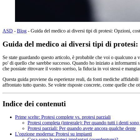
ASD
-
Blog
-
Guida del medico ai diversi tipi di protesi: Opzioni, cost
Guida del medico ai diversi tipi di protesi:
Se state guardando questo articolo, è probabile che voi o qualcuno a v
po' di quello che sarebbe successo. Quando ho iniziato a informarmi sul
che possiate ritrovare il vostro sorriso, la fiducia in voi stessi e mang
Questa guida proviene da esperienze reali, da fonti mediche affidabil
affrontato tutto questo. Se volete risposte concrete, come quelle che ot
Indice dei contenuti
Prime scelte: Protesi complete vs. protesi parziali
Protesi completa (integrale): Per quando tutti i denti sono 
Protesi parziali: Per quando avete ancora qualche dente
L'opzione moderna: Protesi su impianti
Cosa sono le protesi implantari (overdenture)?