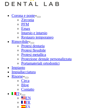
Corona e ponte
Zirconia
PFM
Emax
Intarsio e intarsio
Restauro temporaneo
Rimovibile
Protesi dentaria
Protesi flessibile
Protesi metallica
Protezione dentale personalizzata
Portamateriali ortodontici
Impianto
Impiallacciatura
Risorse
Circa
Blog
Contatto
IT
EN
FR
ES