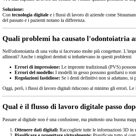
Soluzione:
Con
tecnologia digitale
e i flussi di lavoro di aziende come Straumann
del passato e i pazienti notano la differenza.
Quali problemi ha causato l'odontoiatria 
Nell'odontoiatria di una volta si facevano molte più congetture. L'impro
allineati? Anche i migliori dentisti si imbattevano in questi problemi:
Errori di impressione:
Le impronte tradizionali (PVS) possono p
Errori del modello:
I modelli in gesso possono gonfiarsi o rompe
Regolazioni fastidiose:
Se i denti definitivi non si adattano, s
Oggi, però, i flussi di lavoro digitali riducono al minimo gli errori. L
Qual è il flusso di lavoro digitale passo do
Passare al digitale non è una confusione, ma piuttosto una buona mappa
Ottenere dati digitali:
Raccogliete tutte le informazioni 3D in
Pianificare e progettare virtualmente:
Pianificate tutto al co