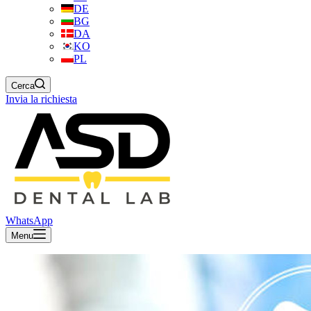
DE
BG
DA
KO
PL
Cerca
Invia la richiesta
WhatsApp
Menu