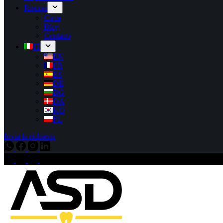
Risorse
Circa
Blog
Contatto
IT
EN
FR
ES
DE
BG
DA
KO
PL
Invia la richiesta