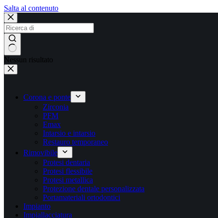
Salta al contenuto
Nessun risultato
Corona e ponte
Zirconia
PFM
Emax
Intarsio e intarsio
Restauro temporaneo
Rimovibile
Protesi dentaria
Protesi flessibile
Protesi metallica
Protezione dentale personalizzata
Portamateriali ortodontici
Impianto
Impiallacciatura