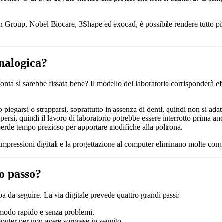
 Group, Nobel Biocare, 3Shape ed exocad, è possibile rendere tutto più 
analogica?
nta si sarebbe fissata bene? Il modello del laboratorio corrisponderà eff
iegarsi o strapparsi, soprattutto in assenza di denti, quindi non si ada
rsi, quindi il lavoro di laboratorio potrebbe essere interrotto prima anc
i perde tempo prezioso per apportare modifiche alla poltrona.
e impressioni digitali e la progettazione al computer eliminano molte cong
po passo?
 da seguire. La via digitale prevede quattro grandi passi:
 modo rapido e senza problemi.
mputer per non avere sorprese in seguito.