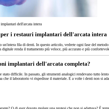
 implantari dell'arcata intera
i per i restauri implantari dell'arcata intera
o un'intera fila di denti. In questo articolo, vedrete ogni fase del metod
 digitale renda il trattamento più veloce, più accurato e più confortevole 
ioni implantari dell'arcata completa?
stato difficile. In passato, gli strumenti analogici rendevano tutto lento 
che il laboratorio vi rispedisse il materiale. E a volte i denti non si a
ronte? O di aver dovuto molare una protesi che non si adattava? È tempo 