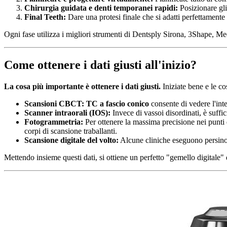
Chirurgia guidata e denti temporanei rapidi:
Posizionare gli 
Final Teeth:
Dare una protesi finale che si adatti perfettamente e
Ogni fase utilizza i migliori strumenti di Dentsply Sirona, 3Shape, Me
Come ottenere i dati giusti all'inizio?
La cosa più importante è ottenere i dati giusti.
Iniziate bene e le c
Scansioni CBCT:
TC a fascio conico
consente di vedere l'inter
Scanner intraorali (IOS):
Invece di vassoi disordinati, è suffi
Fotogrammetria:
Per ottenere la massima precisione nei punti
corpi di scansione traballanti.
Scansione digitale del volto:
Alcune cliniche eseguono persino u
Mettendo insieme questi dati, si ottiene un perfetto "gemello digitale" d