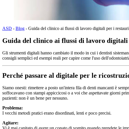
ASD
-
Blog
-
Guida del clinico ai flussi di lavoro digitali per i restauri
Guida del clinico ai flussi di lavoro digital
Gli strumenti digitali hanno cambiato il modo in cui i dentisti sisteman
consigli semplici ed esempi reali per capire come l'uso dell'odontoiatria
Perché passare al digitale per le ricostruz
Siamo onesti: rimettere a posto un'intera fila di denti mancanti è sempre 
soffocavano con stampi appiccicosi o a voi che aspettavate giorni prima 
pazienti: non è un bene per nessuno.
Problema:
I vecchi metodi pratici erano disordinati, lenti e poco precisi.
Agitare:
Vi è mai capitato di avere un conato di vomito quando prendete le imp