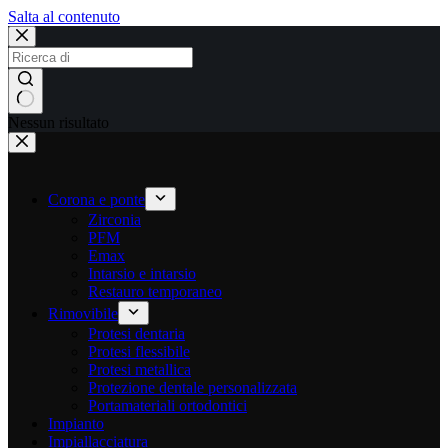
Salta al contenuto
Nessun risultato
Corona e ponte
Zirconia
PFM
Emax
Intarsio e intarsio
Restauro temporaneo
Rimovibile
Protesi dentaria
Protesi flessibile
Protesi metallica
Protezione dentale personalizzata
Portamateriali ortodontici
Impianto
Impiallacciatura