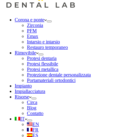
Corona e ponte
Zirconia
PFM
Emax
Intarsio e intarsio
Restauro temporaneo
Rimovibile
Protesi dentaria
Protesi flessibile
Protesi metallica
Protezione dentale personalizzata
Portamateriali ortodontici
Impianto
Impiallacciatura
Risorse
Circa
Blog
Contatto
IT
EN
FR
ES