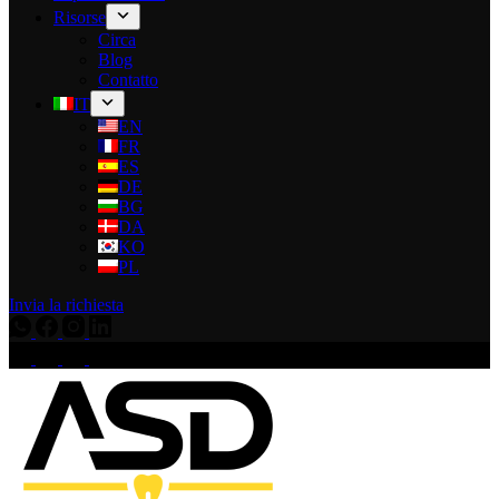
Risorse
Circa
Blog
Contatto
IT
EN
FR
ES
DE
BG
DA
KO
PL
Invia la richiesta