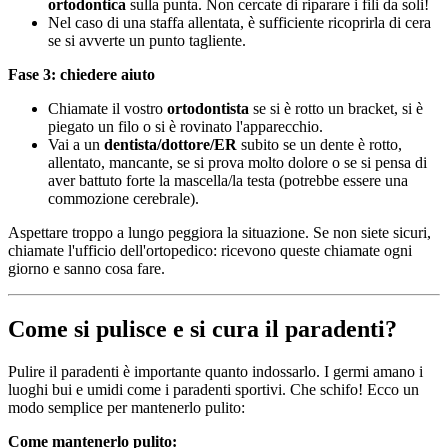
ortodontica
sulla punta. Non cercate di riparare i fili da soli!
Nel caso di una staffa allentata, è sufficiente ricoprirla di cera
se si avverte un punto tagliente.
Fase 3: chiedere aiuto
Chiamate il vostro
ortodontista
se si è rotto un bracket, si è
piegato un filo o si è rovinato l'apparecchio.
Vai a un
dentista/dottore/ER
subito se un dente è rotto,
allentato, mancante, se si prova molto dolore o se si pensa di
aver battuto forte la mascella/la testa (potrebbe essere una
commozione cerebrale).
Aspettare troppo a lungo peggiora la situazione. Se non siete sicuri,
chiamate l'ufficio dell'ortopedico: ricevono queste chiamate ogni
giorno e sanno cosa fare.
Come si pulisce e si cura il paradenti?
Pulire il paradenti è importante quanto indossarlo. I germi amano i
luoghi bui e umidi come i paradenti sportivi. Che schifo! Ecco un
modo semplice per mantenerlo pulito:
Come mantenerlo pulito: