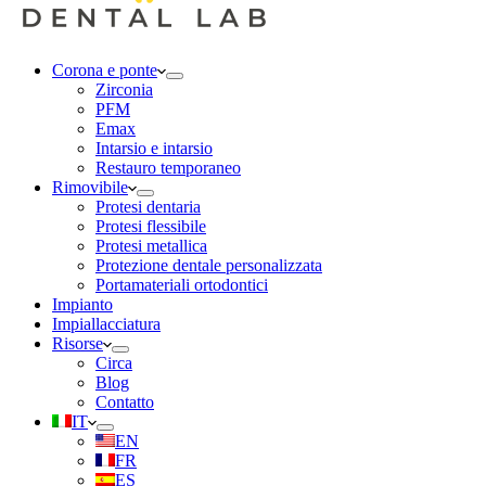
Corona e ponte
Zirconia
PFM
Emax
Intarsio e intarsio
Restauro temporaneo
Rimovibile
Protesi dentaria
Protesi flessibile
Protesi metallica
Protezione dentale personalizzata
Portamateriali ortodontici
Impianto
Impiallacciatura
Risorse
Circa
Blog
Contatto
IT
EN
FR
ES