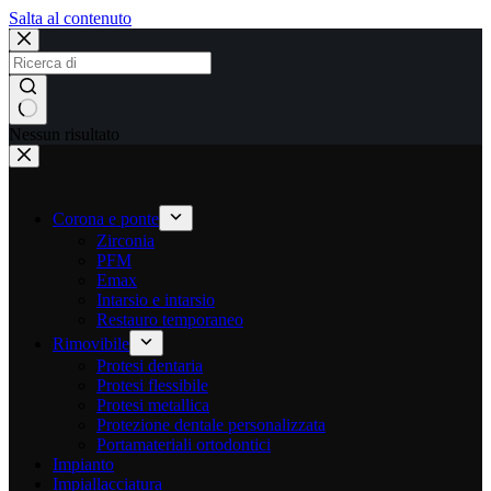
Salta al contenuto
Nessun risultato
Corona e ponte
Zirconia
PFM
Emax
Intarsio e intarsio
Restauro temporaneo
Rimovibile
Protesi dentaria
Protesi flessibile
Protesi metallica
Protezione dentale personalizzata
Portamateriali ortodontici
Impianto
Impiallacciatura