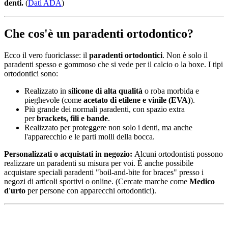
denti.
(
Dati ADA
)
Che cos'è un paradenti ortodontico?
Ecco il vero fuoriclasse: il
paradenti ortodontici
. Non è solo il
paradenti spesso e gommoso che si vede per il calcio o la boxe. I tipi
ortodontici sono:
Realizzato in
silicone di alta qualità
o roba morbida e
pieghevole (come
acetato di etilene e vinile (EVA)
).
Più grande dei normali paradenti, con spazio extra
per
brackets, fili e bande
.
Realizzato per proteggere non solo i denti, ma anche
l'apparecchio e le parti molli della bocca.
Personalizzati o acquistati in negozio:
Alcuni ortodontisti possono
realizzare un paradenti su misura per voi. È anche possibile
acquistare speciali paradenti "boil-and-bite for braces" presso i
negozi di articoli sportivi o online. (Cercate marche come
Medico
d'urto
per persone con apparecchi ortodontici).