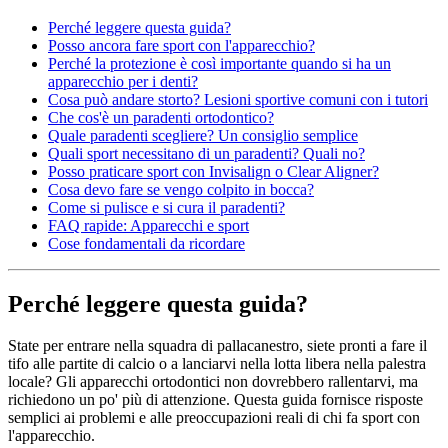
Perché leggere questa guida?
Posso ancora fare sport con l'apparecchio?
Perché la protezione è così importante quando si ha un
apparecchio per i denti?
Cosa può andare storto? Lesioni sportive comuni con i tutori
Che cos'è un paradenti ortodontico?
Quale paradenti scegliere? Un consiglio semplice
Quali sport necessitano di un paradenti? Quali no?
Posso praticare sport con Invisalign o Clear Aligner?
Cosa devo fare se vengo colpito in bocca?
Come si pulisce e si cura il paradenti?
FAQ rapide: Apparecchi e sport
Cose fondamentali da ricordare
Perché leggere questa guida?
State per entrare nella squadra di pallacanestro, siete pronti a fare il
tifo alle partite di calcio o a lanciarvi nella lotta libera nella palestra
locale? Gli apparecchi ortodontici non dovrebbero rallentarvi, ma
richiedono un po' più di attenzione. Questa guida fornisce risposte
semplici ai problemi e alle preoccupazioni reali di chi fa sport con
l'apparecchio.