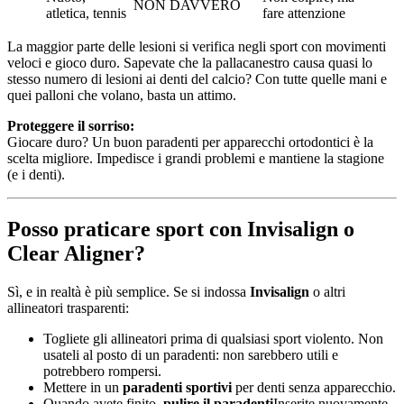
NON DAVVERO
atletica, tennis
fare attenzione
La maggior parte delle lesioni si verifica negli sport con movimenti
veloci e gioco duro. Sapevate che la pallacanestro causa quasi lo
stesso numero di lesioni ai denti del calcio? Con tutte quelle mani e
quei palloni che volano, basta un attimo.
Proteggere il sorriso:
Giocare duro? Un buon paradenti per apparecchi ortodontici è la
scelta migliore. Impedisce i grandi problemi e mantiene la stagione
(e i denti).
Posso praticare sport con Invisalign o
Clear Aligner?
Sì, e in realtà è più semplice. Se si indossa
Invisalign
o altri
allineatori trasparenti:
Togliete gli allineatori prima di qualsiasi sport violento. Non
usateli al posto di un paradenti: non sarebbero utili e
potrebbero rompersi.
Mettere in un
paradenti sportivi
per denti senza apparecchio.
Quando avete finito,
pulire il paradenti
Inserite nuovamente