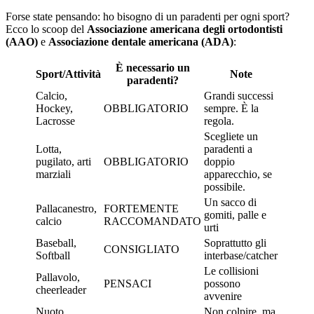
Forse state pensando: ho bisogno di un paradenti per ogni sport?
Ecco lo scoop del
Associazione americana degli ortodontisti
(AAO)
e
Associazione dentale americana (ADA)
:
È necessario un
Sport/Attività
Note
paradenti?
Calcio,
Grandi successi
Hockey,
OBBLIGATORIO
sempre. È la
Lacrosse
regola.
Scegliete un
Lotta,
paradenti a
pugilato, arti
OBBLIGATORIO
doppio
marziali
apparecchio, se
possibile.
Un sacco di
Pallacanestro,
FORTEMENTE
gomiti, palle e
calcio
RACCOMANDATO
urti
Baseball,
Soprattutto gli
CONSIGLIATO
Softball
interbase/catcher
Le collisioni
Pallavolo,
PENSACI
possono
cheerleader
avvenire
Nuoto,
Non colpire, ma