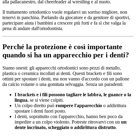
alla pallacanestro, dal cheerleader al wrestling e al nuoto.
Il trattamento ortodontico vuole regalarvi un sorriso migliore, non
tenervi in panchina. Parlando da giocatore e da genitore di sportivi,
partecipare aiuta i bambini a crescere più forti e fa sì che valga la
pena di andare dall'ortodontista.
Perché la protezione è così importante
quando si ha un apparecchio per i denti?
Siamo onesti: gli apparecchi ortodontici sono pezzi di metallo,
plastica o ceramica incollati ai denti. Questi brackets e fili sono
ottimi per spostare i denti, ma non vanno d'accordo con un pallone
da calcio volante o una gomitata selvaggia. Senza un paradenti:
I brackets e i fili possono tagliare le labbra, le guance o la
lingua.
se si viene colpiti.
Un colpo diretto può
rompere l'apparecchio
o addirittura
spostare i denti fuori posto.
I denti, soprattutto con l'apparecchio, hanno ben poco da
impedire a un colpo violento. Potreste ritrovarvi con un
un
dente incrinato, scheggiato o addirittura distrutto
.