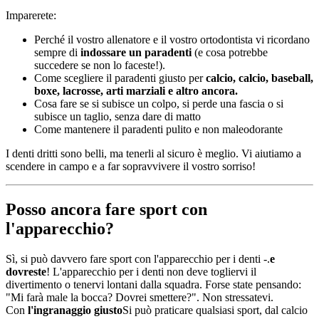
Imparerete:
Perché il vostro allenatore e il vostro ortodontista vi ricordano
sempre di
indossare un paradenti
(e cosa potrebbe
succedere se non lo faceste!).
Come scegliere il paradenti giusto per
calcio, calcio, baseball,
boxe, lacrosse, arti marziali e altro ancora.
Cosa fare se si subisce un colpo, si perde una fascia o si
subisce un taglio, senza dare di matto
Come mantenere il paradenti pulito e non maleodorante
I denti dritti sono belli, ma tenerli al sicuro è meglio. Vi aiutiamo a
scendere in campo e a far sopravvivere il vostro sorriso!
Posso ancora fare sport con
l'apparecchio?
Sì, si può davvero fare sport con l'apparecchio per i denti -.
e
dovreste
! L'apparecchio per i denti non deve togliervi il
divertimento o tenervi lontani dalla squadra. Forse state pensando:
"Mi farà male la bocca? Dovrei smettere?". Non stressatevi.
Con
l'ingranaggio giusto
Si può praticare qualsiasi sport, dal calcio