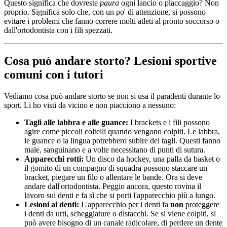
Questo significa che dovreste
paura
ogni lancio o placcaggio? Non
proprio. Significa solo che, con un po' di attenzione, si possono
evitare i problemi che fanno correre molti atleti al pronto soccorso o
dall'ortodontista con i fili spezzati.
Cosa può andare storto? Lesioni sportive
comuni con i tutori
Vediamo cosa può andare storto se non si usa il paradenti durante lo
sport. Li ho visti da vicino e non piacciono a nessuno:
Tagli alle labbra e alle guance:
I brackets e i fili possono
agire come piccoli coltelli quando vengono colpiti. Le labbra,
le guance o la lingua potrebbero subire dei tagli. Questi fanno
male, sanguinano e a volte necessitano di punti di sutura.
Apparecchi rotti:
Un disco da hockey, una palla da basket o
il gomito di un compagno di squadra possono staccare un
bracket, piegare un filo o allentare le bande. Ora si deve
andare dall'ortodontista. Peggio ancora, questo rovina il
lavoro sui denti e fa sì che si porti l'apparecchio più a lungo.
Lesioni ai denti:
L'apparecchio per i denti fa
non
proteggere
i denti da urti, scheggiature o distacchi. Se si viene colpiti, si
può avere bisogno di un canale radicolare, di perdere un dente