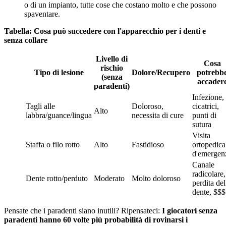
o di un impianto, tutte cose che costano molto e che possono
spaventare.
Tabella: Cosa può succedere con l'apparecchio per i denti e
senza collare
Livello di
Cosa
rischio
Tipo di lesione
Dolore/Recupero
potrebb
(senza
accader
paradenti)
Infezione,
Tagli alle
Doloroso,
cicatrici,
Alto
labbra/guance/lingua
necessita di cure
punti di
sutura
Visita
Staffa o filo rotto
Alto
Fastidioso
ortopedica
d'emergen
Canale
radicolare,
Dente rotto/perduto
Moderato
Molto doloroso
perdita del
dente, $$$
Pensate che i paradenti siano inutili? Ripensateci:
I giocatori senza
paradenti hanno 60 volte più probabilità di rovinarsi i