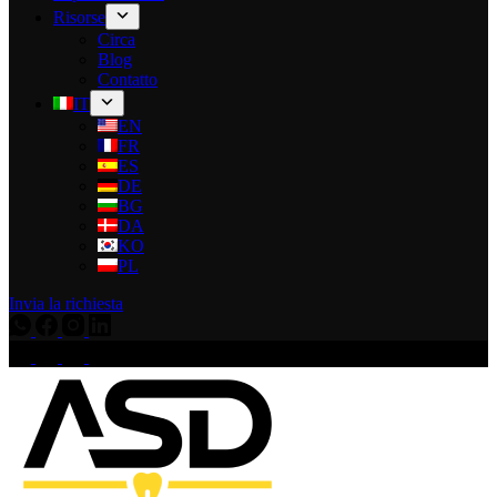
Risorse
Circa
Blog
Contatto
IT
EN
FR
ES
DE
BG
DA
KO
PL
Invia la richiesta