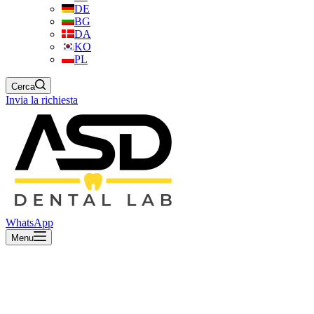
DE
BG
DA
KO
PL
Cerca
Invia la richiesta
WhatsApp
Menu