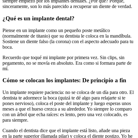
siempre empiezo por los implantes dentales. ¿Por qué? Porque,
sinceramente, son lo más parecido a recuperar un diente de verdad.
¿Qué es un implante dental?
Piense en un implante como un pequeño poste metálico
(normalmente de titanio) que su dentista le coloca en la mandíbula.
Sostiene un diente falso (la corona) con el aspecto adecuado para tu
boca.
Recuerdo que toqué mi implante por primera vez. Sin clips, sin
pegamento, no se movía en absoluto. Era como si formara parte de
mí.
Cómo se colocan los implantes: De principio a fin
Un implante requiere paciencia: no se coloca de un día para otro. El
dentista te adormece la boca (quizá te dé algo para relajarte si te
pones nervioso), coloca el poste del implante y luego esperas unos
meses a que el hueso crezca a su alrededor. Yo siempre lo comparo
con un árbol que echa raíces: es lento, pero una vez colocado, es
para siempre.
Cuando el dentista dice que el implante está listo, añade una pieza
en la parte superior (llamada pilar) y coloca el diente postizo. Yo he