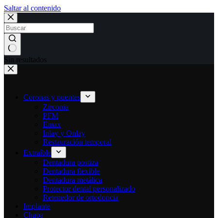
Saltar al contenido
Sin resultados
Coronas y puentes
Zirconia
PFM
Emax
Inlay y Onlay
Restauración temporal
Extraíble
Dentadura postiza
Dentadura flexible
Dentadura metálica
Protector dental personalizado
Retenedor de ortodoncia
Implante
Chapa