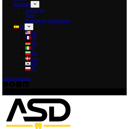
Recursos
Acerca de
Blog
Póngase en contacto con
ES
EN
FR
DE
IT
BG
DA
KO
PL
Enviar consulta