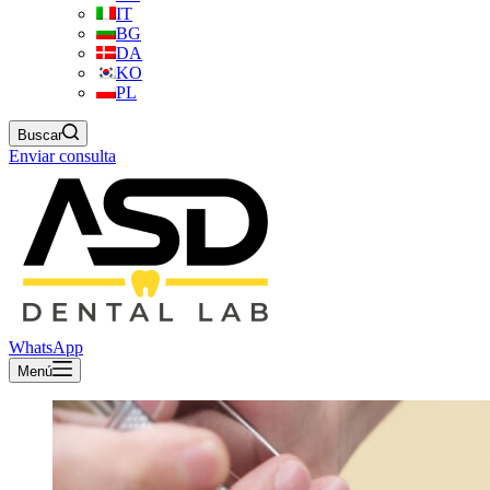
IT
BG
DA
KO
PL
Buscar
Enviar consulta
WhatsApp
Menú