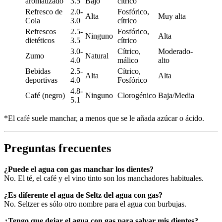
aromatizado
3.5
Bajo
cítrico
Refresco de
2.0-
Fosfórico,
Alta
Muy alta
Cola
3.0
cítrico
Refrescos
2.5-
Fosfórico,
Ninguno
Alta
dietéticos
3.5
cítrico
3.0-
Cítrico,
Moderado-
Zumo
Natural
4.0
málico
alto
Bebidas
2.5-
Cítrico,
Alta
Alta
deportivas
4.0
Fosfórico
4.8-
Café (negro)
Ninguno
Clorogénico
Baja/Media
5.1
*El café suele manchar, a menos que se le añada azúcar o ácido.
Preguntas frecuentes
¿Puede el agua con gas manchar los dientes?
No. El té, el café y el vino tinto son los manchadores habituales.
¿Es diferente el agua de Seltz del agua con gas?
No. Seltzer es sólo otro nombre para el agua con burbujas.
¿Tengo que dejar el agua con gas para salvar mis dientes?