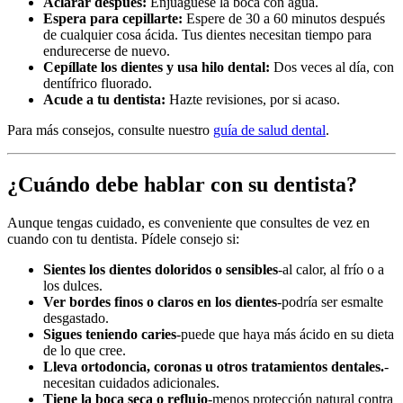
Aclarar después:
Enjuáguese la boca con agua.
Espera para cepillarte:
Espere de 30 a 60 minutos después
de cualquier cosa ácida. Tus dientes necesitan tiempo para
endurecerse de nuevo.
Cepíllate los dientes y usa hilo dental:
Dos veces al día, con
dentífrico fluorado.
Acude a tu dentista:
Hazte revisiones, por si acaso.
Para más consejos, consulte nuestro
guía de salud dental
.
¿Cuándo debe hablar con su dentista?
Aunque tengas cuidado, es conveniente que consultes de vez en
cuando con tu dentista. Pídele consejo si:
Sientes los dientes doloridos o sensibles
-al calor, al frío o a
los dulces.
Ver bordes finos o claros en los dientes
-podría ser esmalte
desgastado.
Sigues teniendo caries
-puede que haya más ácido en su dieta
de lo que cree.
Lleva ortodoncia, coronas u otros tratamientos dentales.
-
necesitan cuidados adicionales.
Tiene la boca seca o reflujo
-menos protección natural contra