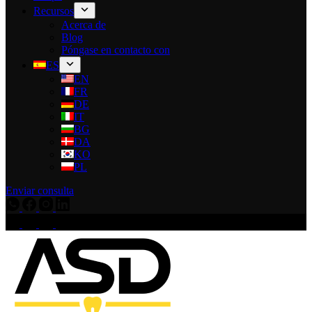
Recursos
Acerca de
Blog
Póngase en contacto con
ES
EN
FR
DE
IT
BG
DA
KO
PL
Enviar consulta