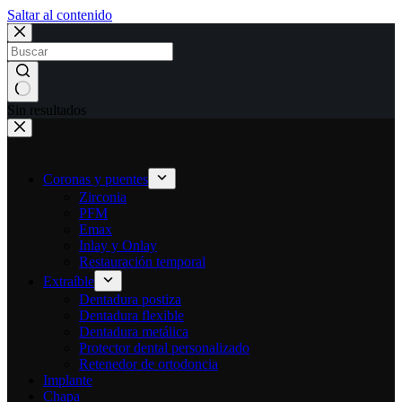
Saltar al contenido
Sin resultados
Coronas y puentes
Zirconia
PFM
Emax
Inlay y Onlay
Restauración temporal
Extraíble
Dentadura postiza
Dentadura flexible
Dentadura metálica
Protector dental personalizado
Retenedor de ortodoncia
Implante
Chapa