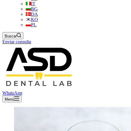
IT
BG
DA
KO
PL
Buscar
Enviar consulta
WhatsApp
Menú