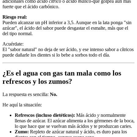
adicionales como
ácido cítrico
o
ácido málico
-que golpea aún más
fuerte que el ácido carbónico.
Riesgo real:
Pueden alcanzar un pH inferior a 3,5. Aunque en la lata ponga "sin
azúcar", el ácido del sabor puede desgastar el esmalte, más que el
del tipo normal.
Acuérdate:
El "sabor natural" no deja de ser ácido, y ese intenso sabor a cítricos
puede dañarle los dientes si lo bebe a sorbos todo el día.
¿Es el agua con gas tan mala como los
refrescos y los zumos?
La respuesta es sencilla:
No.
He aquí la situación:
Refrescos (incluso dietéticos):
Más ácido
y
normalmente
llenas de azúcar. El azúcar alimenta a los gérmenes de la boca,
lo que hace que se vuelvan más ácidos y te produzcan caries.
Zumo:
Repleto de azúcar natural y ácido, es duro para los