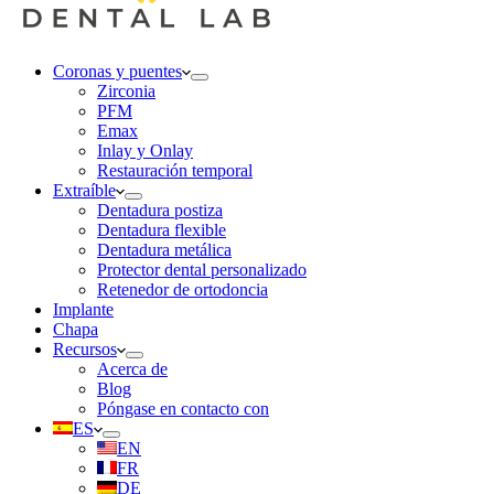
Coronas y puentes
Zirconia
PFM
Emax
Inlay y Onlay
Restauración temporal
Extraíble
Dentadura postiza
Dentadura flexible
Dentadura metálica
Protector dental personalizado
Retenedor de ortodoncia
Implante
Chapa
Recursos
Acerca de
Blog
Póngase en contacto con
ES
EN
FR
DE