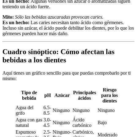
Es un hecho:
Algunas versiones sin azúcar o aromatizadas siguen
teniendo un ácido fuerte.
Mito:
Sólo las bebidas azucaradas provocan caries.
Es un hecho:
Las caries necesitan tanto ácido como gérmenes.
Incluso sin azúcar, el ácido puede debilitar los dientes, por lo que los
gérmenes pueden hacer más daño.
Cuadro sinóptico: Cómo afectan las
bebidas a los dientes
Aquí tienes un gráfico sencillo para que puedas comprobarlo por ti
mismo:
Riesgo
Tipo de
Principales
pH
Azúcar
para los
bebida
ácidos
dientes
Agua del
6.5-
Ninguno
Ninguno
Ninguno
grifo
8.5
Agua con gas
3.0-
Ácido
Ninguno
Bajo
natural
4.5
carbónico
Espumoso
2.5-
Ninguno-
Carbónico,
Moderado