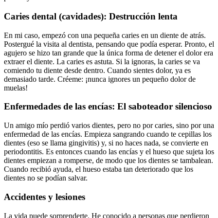
Caries dental (cavidades): Destrucción lenta
En mi caso, empezó con una pequeña caries en un diente de atrás.
Postergué la visita al dentista, pensando que podía esperar. Pronto, el
agujero se hizo tan grande que la única forma de detener el dolor era
extraer el diente. La caries es astuta. Si la ignoras, la caries se va
comiendo tu diente desde dentro. Cuando sientes dolor, ya es
demasiado tarde. Créeme: ¡nunca ignores un pequeño dolor de
muelas!
Enfermedades de las encías: El saboteador silencioso
Un amigo mío perdió varios dientes, pero no por caries, sino por una
enfermedad de las encías. Empieza sangrando cuando te cepillas los
dientes (eso se llama gingivitis) y, si no haces nada, se convierte en
periodontitis. Es entonces cuando las encías y el hueso que sujeta los
dientes empiezan a romperse, de modo que los dientes se tambalean.
Cuando recibió ayuda, el hueso estaba tan deteriorado que los
dientes no se podían salvar.
Accidentes y lesiones
La vida puede sorprenderte. He conocido a personas que perdieron