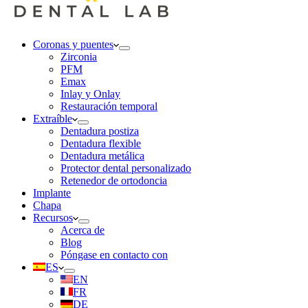
Coronas y puentes
Zirconia
PFM
Emax
Inlay y Onlay
Restauración temporal
Extraíble
Dentadura postiza
Dentadura flexible
Dentadura metálica
Protector dental personalizado
Retenedor de ortodoncia
Implante
Chapa
Recursos
Acerca de
Blog
Póngase en contacto con
ES
EN
FR
DE