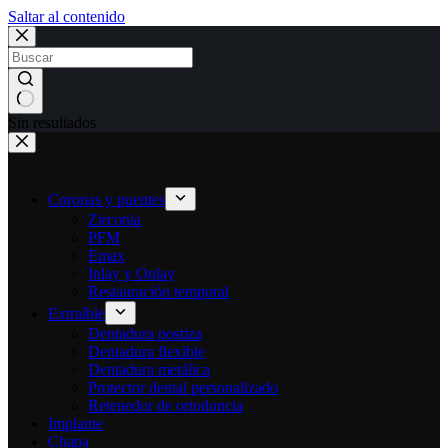
Saltar al contenido
Sin resultados
Coronas y puentes
Zirconia
PFM
Emax
Inlay y Onlay
Restauración temporal
Extraíble
Dentadura postiza
Dentadura flexible
Dentadura metálica
Protector dental personalizado
Retenedor de ortodoncia
Implante
Chapa