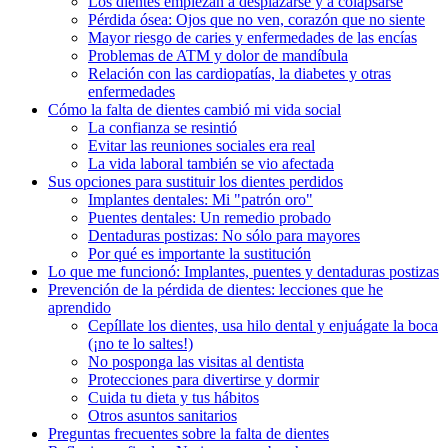
Los dientes empiezan a desplazarse y a colapsarse
Pérdida ósea: Ojos que no ven, corazón que no siente
Mayor riesgo de caries y enfermedades de las encías
Problemas de ATM y dolor de mandíbula
Relación con las cardiopatías, la diabetes y otras
enfermedades
Cómo la falta de dientes cambió mi vida social
La confianza se resintió
Evitar las reuniones sociales era real
La vida laboral también se vio afectada
Sus opciones para sustituir los dientes perdidos
Implantes dentales: Mi "patrón oro"
Puentes dentales: Un remedio probado
Dentaduras postizas: No sólo para mayores
Por qué es importante la sustitución
Lo que me funcionó: Implantes, puentes y dentaduras postizas
Prevención de la pérdida de dientes: lecciones que he
aprendido
Cepíllate los dientes, usa hilo dental y enjuágate la boca
(¡no te lo saltes!)
No posponga las visitas al dentista
Protecciones para divertirse y dormir
Cuida tu dieta y tus hábitos
Otros asuntos sanitarios
Preguntas frecuentes sobre la falta de dientes