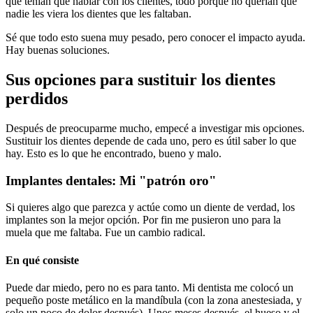
que tenían que hablar con los clientes, todo porque no querían que
nadie les viera los dientes que les faltaban.
Sé que todo esto suena muy pesado, pero conocer el impacto ayuda.
Hay buenas soluciones.
Sus opciones para sustituir los dientes
perdidos
Después de preocuparme mucho, empecé a investigar mis opciones.
Sustituir los dientes depende de cada uno, pero es útil saber lo que
hay. Esto es lo que he encontrado, bueno y malo.
Implantes dentales: Mi "patrón oro"
Si quieres algo que parezca y actúe como un diente de verdad, los
implantes son la mejor opción. Por fin me pusieron uno para la
muela que me faltaba. Fue un cambio radical.
En qué consiste
Puede dar miedo, pero no es para tanto. Mi dentista me colocó un
pequeño poste metálico en la mandíbula (con la zona anestesiada, y
solo un poco de dolor después). Unos meses después, el hueso y el