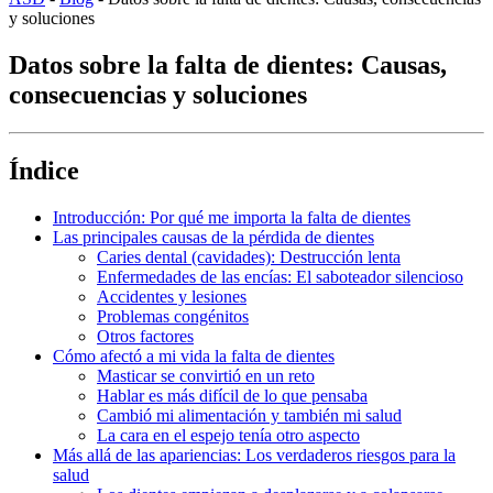
y soluciones
Datos sobre la falta de dientes: Causas,
consecuencias y soluciones
Índice
Introducción: Por qué me importa la falta de dientes
Las principales causas de la pérdida de dientes
Caries dental (cavidades): Destrucción lenta
Enfermedades de las encías: El saboteador silencioso
Accidentes y lesiones
Problemas congénitos
Otros factores
Cómo afectó a mi vida la falta de dientes
Masticar se convirtió en un reto
Hablar es más difícil de lo que pensaba
Cambió mi alimentación y también mi salud
La cara en el espejo tenía otro aspecto
Más allá de las apariencias: Los verdaderos riesgos para la
salud