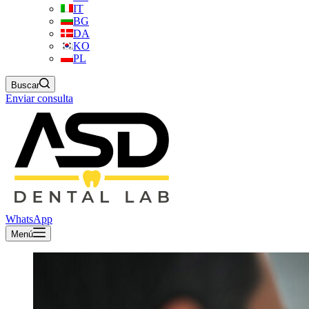
IT
BG
DA
KO
PL
Buscar
Enviar consulta
WhatsApp
Menú