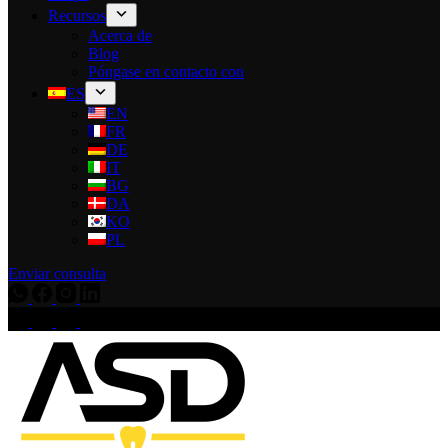
Recursos
Acerca de
Blog
Póngase en contacto con
ES
EN
FR
DE
IT
BG
DA
KO
PL
Enviar consulta