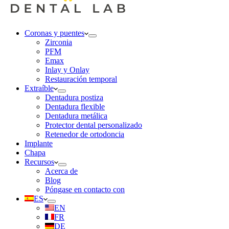
Coronas y puentes
Zirconia
PFM
Emax
Inlay y Onlay
Restauración temporal
Extraíble
Dentadura postiza
Dentadura flexible
Dentadura metálica
Protector dental personalizado
Retenedor de ortodoncia
Implante
Chapa
Recursos
Acerca de
Blog
Póngase en contacto con
ES
EN
FR
DE