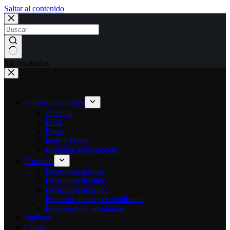
Saltar al contenido
Sin resultados
Coronas y puentes
Zirconia
PFM
Emax
Inlay y Onlay
Restauración temporal
Extraíble
Dentadura postiza
Dentadura flexible
Dentadura metálica
Protector dental personalizado
Retenedor de ortodoncia
Implante
Chapa