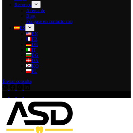
Recursos
Acerca de
Blog
Póngase en contacto con
ES
EN
FR
DE
IT
BG
DA
KO
PL
Enviar consulta