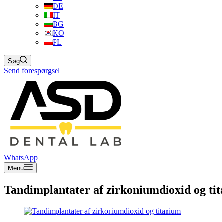
DE
IT
BG
KO
PL
Søg
Send forespørgsel
WhatsApp
Menu
Tandimplantater af zirkoniumdioxid og ti