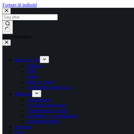
Fortsæt til indhold
Ingen resultater
Krone og bro
Zirkonia
PFM
Emax
Inlay og Onlay
Midlertidig restaurering
Aftagelig
Tandproteser
Fleksibel tandprotese
Tandproteser af metal
Skræddersyet tandbeskytter
Ortodontisk bøjle
Implantat
Finér