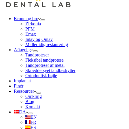
Krone og bro
Zirkonia
PFM
Emax
Inlay og Onlay
Midlertidig restaurering
Aftagelig
Tandproteser
Fleksibel tandprotese
Tandproteser af metal
Skræddersyet tandbeskytter
Ortodontisk bøjle
Implantat
Finér
Ressourcer
Omkring
Blog
Kontakt
DA
EN
FR
ES