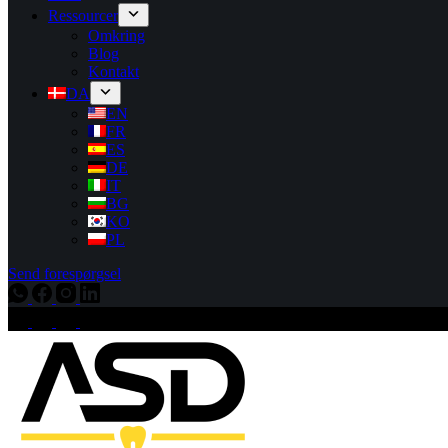
Ressourcer
Omkring
Blog
Kontakt
DA
EN
FR
ES
DE
IT
BG
KO
PL
Send forespørgsel