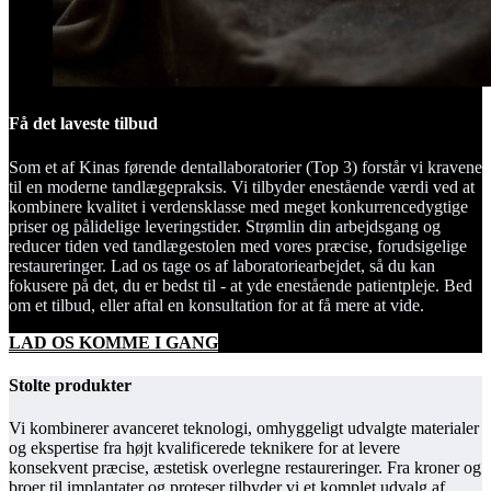
Få det laveste tilbud
Som et af Kinas førende dentallaboratorier (Top 3) forstår vi kravene
til en moderne tandlægepraksis. Vi tilbyder enestående værdi ved at
kombinere kvalitet i verdensklasse med meget konkurrencedygtige
priser og pålidelige leveringstider. Strømlin din arbejdsgang og
reducer tiden ved tandlægestolen med vores præcise, forudsigelige
restaureringer. Lad os tage os af laboratoriearbejdet, så du kan
fokusere på det, du er bedst til - at yde enestående patientpleje. Bed
om et tilbud, eller aftal en konsultation for at få mere at vide.
LAD OS KOMME I GANG
Stolte produkter
Vi kombinerer avanceret teknologi, omhyggeligt udvalgte materialer
og ekspertise fra højt kvalificerede teknikere for at levere
konsekvent præcise, æstetisk overlegne restaureringer. Fra kroner og
broer til implantater og proteser tilbyder vi et komplet udvalg af