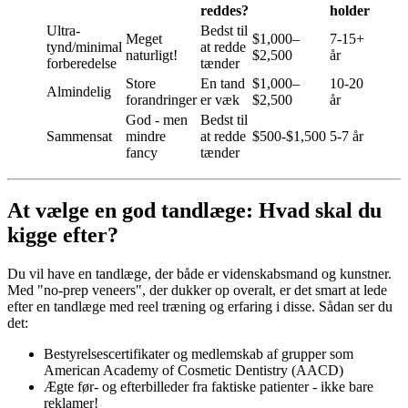
reddes?
holder
Ultra-
Bedst til
Meget
$1,000–
7-15+
tynd/minimal
at redde
naturligt!
$2,500
år
forberedelse
tænder
Store
En tand
$1,000–
10-20
Almindelig
forandringer
er væk
$2,500
år
God - men
Bedst til
Sammensat
mindre
at redde
$500-$1,500
5-7 år
fancy
tænder
At vælge en god tandlæge: Hvad skal du
kigge efter?
Du vil have en tandlæge, der både er videnskabsmand og kunstner.
Med "no-prep veneers", der dukker op overalt, er det smart at lede
efter en tandlæge med reel træning og erfaring i disse. Sådan ser du
det:
Bestyrelsescertifikater og medlemskab af grupper som
American Academy of Cosmetic Dentistry (AACD)
Ægte før- og efterbilleder fra faktiske patienter - ikke bare
reklamer!