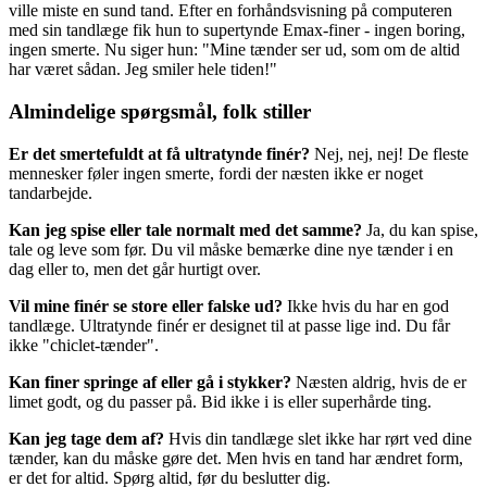
ville miste en sund tand. Efter en forhåndsvisning på computeren
med sin tandlæge fik hun to supertynde Emax-finer - ingen boring,
ingen smerte. Nu siger hun: "Mine tænder ser ud, som om de altid
har været sådan. Jeg smiler hele tiden!"
Almindelige spørgsmål, folk stiller
Er det smertefuldt at få ultratynde finér?
Nej, nej, nej! De fleste
mennesker føler ingen smerte, fordi der næsten ikke er noget
tandarbejde.
Kan jeg spise eller tale normalt med det samme?
Ja, du kan spise,
tale og leve som før. Du vil måske bemærke dine nye tænder i en
dag eller to, men det går hurtigt over.
Vil mine finér se store eller falske ud?
Ikke hvis du har en god
tandlæge. Ultratynde finér er designet til at passe lige ind. Du får
ikke "chiclet-tænder".
Kan finer springe af eller gå i stykker?
Næsten aldrig, hvis de er
limet godt, og du passer på. Bid ikke i is eller superhårde ting.
Kan jeg tage dem af?
Hvis din tandlæge slet ikke har rørt ved dine
tænder, kan du måske gøre det. Men hvis en tand har ændret form,
er det for altid. Spørg altid, før du beslutter dig.