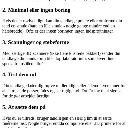
2.
Minimal eller ingen boring
Hvis det er nødvendigt, kan din tandlæge polere eller omforme din
tand en smule (bare en lille smule - nogle gange mindre end en
hårsbredde). Ofte er der ingen boringer, ingen indsprøjtninger.
3.
Scanninger og støbeforme
Med særlige 3D-scannere (ikke flere klistrede bakker!) sender din
tandlæge din tands form til et top-laboratorium, som laver dine
specialfremstillede finér.
4.
Test dem ud
Din tandlæge lader dig prøve midlertidige eller "demo"-versioner for
at sikre, at de passer, føles og ser rigtige ud. Du får lov til at sige ja,
før de gør arbejdet færdigt.
5.
At sætte dem på
Hvis du er tilfreds, bruger tandlægen en særlig lim til at sætte
finérerne fast. Nogle bruger endda computere eller 3D-printere for at