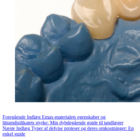
Foregående
Indlæg
Emax-materialets egenskaber og
litiumdisilikatets styrke: Min dybdegående guide til tandlæger
Næste
Indlæg
Typer af delvise proteser og deres omkostninger: En
enkel guide