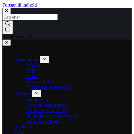
Fortsæt til indhold
Ingen resultater
Krone og bro
Zirkonia
PFM
Emax
Inlay og Onlay
Midlertidig restaurering
Aftagelig
Tandproteser
Fleksibel tandprotese
Tandproteser af metal
Skræddersyet tandbeskytter
Ortodontisk bøjle
Implantat
Finér