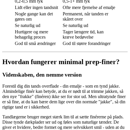
0,2-0,5 mm tyk
0,5-1+ mm tyk
Lidt eller ingen tandsnit
Ofte mere fjernelse af emalje
Nogle gange kan det
Permanent, når tanden er
gøres om
skåret over
Se naturlig ud
Se naturlig ud
Hurtigere og mere
Tager længere tid, kan
behagelig proces
kræve bedøvelse
God til små ændringer
God til større forandringer
Hvordan fungerer minimal prep-finer?
Videnskaben, den nemme version
Forestil dig din tands overflade - din emalje - som en tynd jakke.
Almindelige finér kan betyde, at du er nødt til at trimme jakken, så
den nye "frakke" (finéren) ikke ser for stor ud. Men ultratynde finer
er så fine, at du kan bære dem lige over din normale "jakke", så din
rigtige tand er i sikkerhed.
Tandlægerne bruger meget stærk lim til at sætte finérerne på plads.
Disse tynde dækplader ser ud og føles som naturlige tænder. De
giver et hvidere, bedre formet og mere selvsikkert smil - uden at du