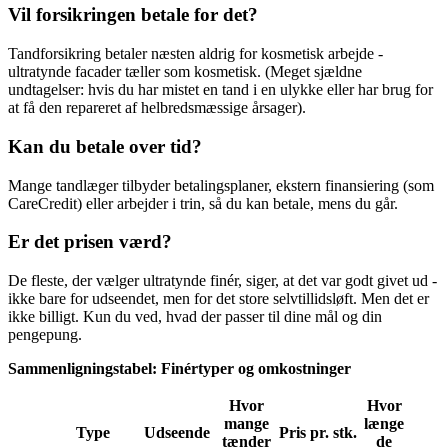
Vil forsikringen betale for det?
Tandforsikring betaler næsten aldrig for kosmetisk arbejde -
ultratynde facader tæller som kosmetisk. (Meget sjældne
undtagelser: hvis du har mistet en tand i en ulykke eller har brug for
at få den repareret af helbredsmæssige årsager).
Kan du betale over tid?
Mange tandlæger tilbyder betalingsplaner, ekstern finansiering (som
CareCredit) eller arbejder i trin, så du kan betale, mens du går.
Er det prisen værd?
De fleste, der vælger ultratynde finér, siger, at det var godt givet ud -
ikke bare for udseendet, men for det store selvtillidsløft. Men det er
ikke billigt. Kun du ved, hvad der passer til dine mål og din
pengepung.
Sammenligningstabel: Finértyper og omkostninger
Hvor
Hvor
mange
længe
Type
Udseende
Pris pr. stk.
tænder
de