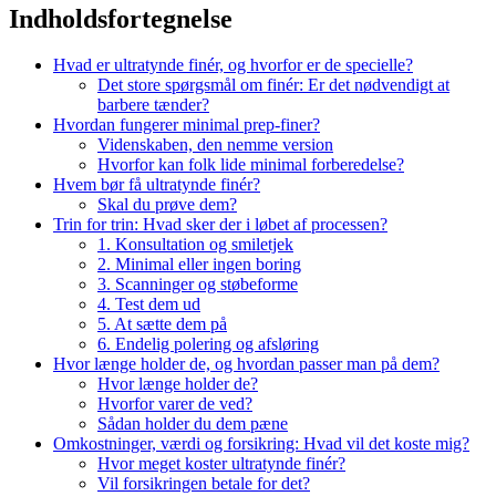
Indholdsfortegnelse
Hvad er ultratynde finér, og hvorfor er de specielle?
Det store spørgsmål om finér: Er det nødvendigt at
barbere tænder?
Hvordan fungerer minimal prep-finer?
Videnskaben, den nemme version
Hvorfor kan folk lide minimal forberedelse?
Hvem bør få ultratynde finér?
Skal du prøve dem?
Trin for trin: Hvad sker der i løbet af processen?
1. Konsultation og smiletjek
2. Minimal eller ingen boring
3. Scanninger og støbeforme
4. Test dem ud
5. At sætte dem på
6. Endelig polering og afsløring
Hvor længe holder de, og hvordan passer man på dem?
Hvor længe holder de?
Hvorfor varer de ved?
Sådan holder du dem pæne
Omkostninger, værdi og forsikring: Hvad vil det koste mig?
Hvor meget koster ultratynde finér?
Vil forsikringen betale for det?