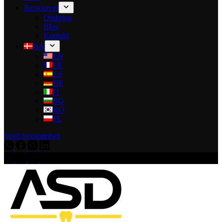
Ressourcer
Omkring
Blog
Kontakt
DA
EN
FR
ES
DE
IT
BG
KO
PL
Send forespørgsel