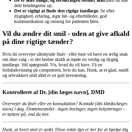
De er ikke billige, og forsikringen betaler ikke.
men du kan
dele betalingerne op.
Det er vigtigt at finde den rigtige tandlæge.
Se efter
dygtighed, erfaring, ægte før- og efterbilleder, god
kommunikation og omsorg for patienten først.
Vil du ændre dit smil - uden at give afkald
på dine rigtige tænder?
Hvis du overvejer ultratynde finér - eller bare vil have en ærlig snak
om dine valg - er det bedste skridt at møde en venlig og dygtig
tandlæge. Stil spørgsmål. Vis, hvad du vil have. Få en
forhåndsvisning på computeren, hvis du kan. Husk, at et glad, sundt
og selvsikkert smil altid er en god investering.
Kontrolleret af Dr. [din læges navn], DMD
Overvejer du finér eller en konsultation? Kontakt [din kliniks/læges
navn] i dag. Drømmesmilet - ingen boringer, ingen bekymringer -
er tættere på, end du tror.
Husk, at hvert smil er unikt. Disse enkle tips er her for at hjælpe dig