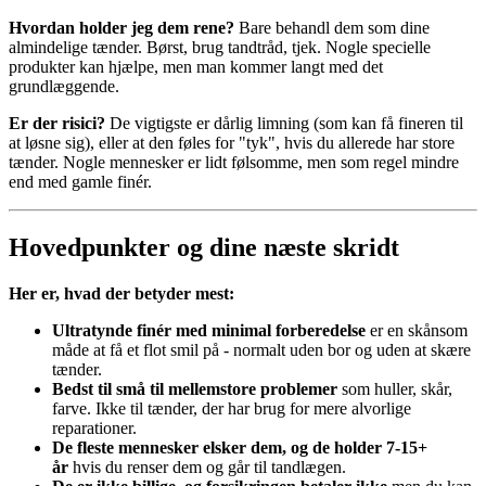
Hvordan holder jeg dem rene?
Bare behandl dem som dine
almindelige tænder. Børst, brug tandtråd, tjek. Nogle specielle
produkter kan hjælpe, men man kommer langt med det
grundlæggende.
Er der risici?
De vigtigste er dårlig limning (som kan få fineren til
at løsne sig), eller at den føles for "tyk", hvis du allerede har store
tænder. Nogle mennesker er lidt følsomme, men som regel mindre
end med gamle finér.
Hovedpunkter og dine næste skridt
Her er, hvad der betyder mest:
Ultratynde finér med minimal forberedelse
er en skånsom
måde at få et flot smil på - normalt uden bor og uden at skære
tænder.
Bedst til små til mellemstore problemer
som huller, skår,
farve. Ikke til tænder, der har brug for mere alvorlige
reparationer.
De fleste mennesker elsker dem, og de holder 7-15+
år
hvis du renser dem og går til tandlægen.