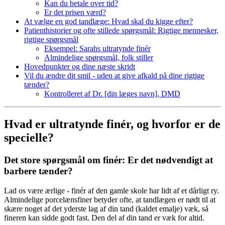
Kan du betale over tid?
Er det prisen værd?
At vælge en god tandlæge: Hvad skal du kigge efter?
Patienthistorier og ofte stillede spørgsmål: Rigtige mennesker,
rigtige spørgsmål
Eksempel: Sarahs ultratynde finér
Almindelige spørgsmål, folk stiller
Hovedpunkter og dine næste skridt
Vil du ændre dit smil - uden at give afkald på dine rigtige
tænder?
Kontrolleret af Dr. [din læges navn], DMD
Hvad er ultratynde finér, og hvorfor er de
specielle?
Det store spørgsmål om finér: Er det nødvendigt at
barbere tænder?
Lad os være ærlige - finér af den gamle skole har lidt af et dårligt ry.
Almindelige porcelænsfiner betyder ofte, at tandlægen er nødt til at
skære noget af det yderste lag af din tand (kaldet emalje) væk, så
fineren kan sidde godt fast. Den del af din tand er væk for altid.