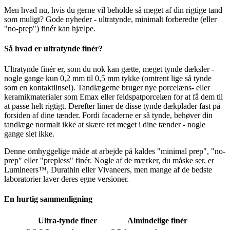
Men hvad nu, hvis du gerne vil beholde så meget af din rigtige tand
som muligt? Gode nyheder - ultratynde, minimalt forberedte (eller
"no-prep") finér kan hjælpe.
Så hvad er ultratynde finér?
Ultratynde finér er, som du nok kan gætte, meget tynde dæksler -
nogle gange kun 0,2 mm til 0,5 mm tykke (omtrent lige så tynde
som en kontaktlinse!). Tandlægerne bruger nye porcelæns- eller
keramikmaterialer som Emax eller feldspatporcelæn for at få dem til
at passe helt rigtigt. Derefter limer de disse tynde dækplader fast på
forsiden af dine tænder. Fordi facaderne er så tynde, behøver din
tandlæge normalt ikke at skære ret meget i dine tænder - nogle
gange slet ikke.
Denne omhyggelige måde at arbejde på kaldes "minimal prep", "no-
prep" eller "prepless" finér. Nogle af de mærker, du måske ser, er
Lumineers™, Durathin eller Vivaneers, men mange af de bedste
laboratorier laver deres egne versioner.
En hurtig sammenligning
Ultra-tynde finer
Almindelige finér