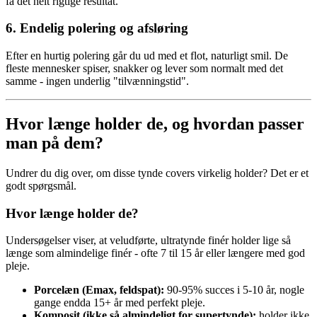
få det helt rigtige resultat.
6.
Endelig polering og afsløring
Efter en hurtig polering går du ud med et flot, naturligt smil. De
fleste mennesker spiser, snakker og lever som normalt med det
samme - ingen underlig "tilvænningstid".
Hvor længe holder de, og hvordan passer
man på dem?
Undrer du dig over, om disse tynde covers virkelig holder? Det er et
godt spørgsmål.
Hvor længe holder de?
Undersøgelser viser, at veludførte, ultratynde finér holder lige så
længe som almindelige finér - ofte 7 til 15 år eller længere med god
pleje.
Porcelæn (Emax, feldspat):
90-95% succes i 5-10 år, nogle
gange endda 15+ år med perfekt pleje.
Komposit (ikke så almindeligt for supertynde):
holder ikke