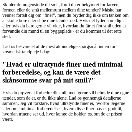
Skjuler du nogensinde dit smil, fordi du er bekymret for farven,
formen eller de små mellemrum mellem dine tænder? Måske har
venner fortalt dig om "finér", men du bryder dig ikke om tanken om
at skulle bore eller slibe dine tænder ned. Hvis det lyder som dig -
eller hvis du bare gerne vil vide, hvordan du får et flot smil uden at
forvandle din mund til en byggeplads - er du kommet til det rette
sted.
Lad os besvare et af de mest almindelige spørgsmål inden for
kosmetisk tandpleje i dag:
"Hvad er ultratynde finer med minimal
forberedelse, og kan de være det
skånsomme svar på mit smil?"
Hvis du prøver at forbedre dit smil, men gerne vil beholde dine egne
tænder, som de er, er du ikke alene. Lad os gennemgå detaljerne
sammen. Jeg vil forklare, hvad ultratynde finer er, hvorfor lægerne
taler om "minimal forberedelse", hvem disse finer passer godt til,
hvordan trinene ser ud, hvor længe de holder, og om de er prisen
værd.