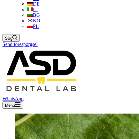
DE
IT
BG
KO
PL
Søg
Send forespørgsel
WhatsApp
Menu