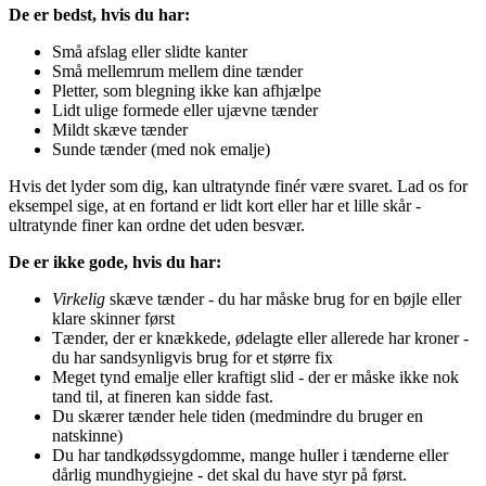
De er bedst, hvis du har:
Små afslag eller slidte kanter
Små mellemrum mellem dine tænder
Pletter, som blegning ikke kan afhjælpe
Lidt ulige formede eller ujævne tænder
Mildt skæve tænder
Sunde tænder (med nok emalje)
Hvis det lyder som dig, kan ultratynde finér være svaret. Lad os for
eksempel sige, at en fortand er lidt kort eller har et lille skår -
ultratynde finer kan ordne det uden besvær.
De er ikke gode, hvis du har:
Virkelig
skæve tænder - du har måske brug for en bøjle eller
klare skinner først
Tænder, der er knækkede, ødelagte eller allerede har kroner -
du har sandsynligvis brug for et større fix
Meget tynd emalje eller kraftigt slid - der er måske ikke nok
tand til, at fineren kan sidde fast.
Du skærer tænder hele tiden (medmindre du bruger en
natskinne)
Du har tandkødssygdomme, mange huller i tænderne eller
dårlig mundhygiejne - det skal du have styr på først.