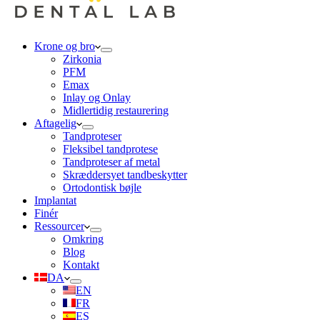
Krone og bro
Zirkonia
PFM
Emax
Inlay og Onlay
Midlertidig restaurering
Aftagelig
Tandproteser
Fleksibel tandprotese
Tandproteser af metal
Skræddersyet tandbeskytter
Ortodontisk bøjle
Implantat
Finér
Ressourcer
Omkring
Blog
Kontakt
DA
EN
FR
ES