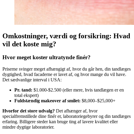
Omkostninger, værdi og forsikring: Hvad
vil det koste mig?
Hvor meget koster ultratynde finér?
Priserne svinger meget afhængigt af, hvor du går hen, din tandlæges
dygtighed, hvad facaderne er lavet af, og hvor mange du vil have.
Det sædvanlige interval i USA:
Pr. tand:
$1.000-$2.500 (eller mere, hvis tandlægen er en
total ekspert)
Fuldstændig makeover af smilet:
$8,000–$25,000+
Hvorfor det store udvalg?
Det afhænger af, hvor
specialfremstillede dine finér er, laboratoriegebyrer og din tandlæges
erfaring. Billigere steder kan bruge ting af lavere kvalitet eller
mindre dygtige laboratorier.