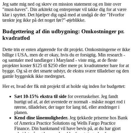
Jeg satte mig ned og skrev en mission statement og en liste over
"must-haves". Din arkitekt og entreprenør vil takke dig for at være
klar i spyttet. Det hjælper dig også med at undgå de der "Hvorfor
tænkte jeg ikke på det noget før?"-øjeblikke.
Budgettering af din udbygning: Omkostninger pr.
kvadratfod
Dette trin er enten afgørende for dit projekt. Omkostningerne er ikke
billige i USA, men de er okay, hvis du er forsigtig. Min research -
og samtaler med tandlæger i Maryland - viste mig, at de fleste
projekter koster $125 til $250 eller mere pr. kvadratmeter bare for at
bygge. Og så er det smarte udstyr, de ekstra svære tilladelser og den
gamle byggeskik ikke medregnet.
Her er, hvad der fik mit projekt til at holde sig inden for budgettet:
Sæt 10-15% ekstra til side
for overraskelser. Jeg fandt
hurtigt ud af, at det uventede er normalt - måske noget rod i
rørene, tilladelser, der tager for lang tid, eller ændringer i
planen.
Kend dine lånemuligheder.
Jeg tjekkede priserne hos Bank
of America Practice Solutions og Wells Fargo Practice
Finance. Din bankmand vil have bevis på, at du har gjort