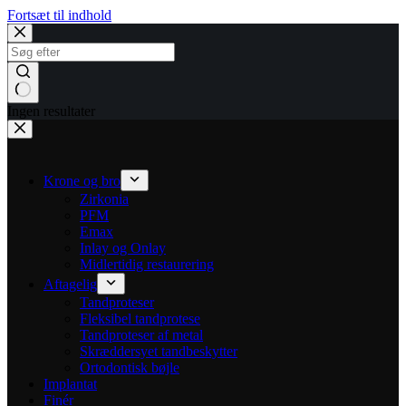
Fortsæt til indhold
Ingen resultater
Krone og bro
Zirkonia
PFM
Emax
Inlay og Onlay
Midlertidig restaurering
Aftagelig
Tandproteser
Fleksibel tandprotese
Tandproteser af metal
Skræddersyet tandbeskytter
Ortodontisk bøjle
Implantat
Finér