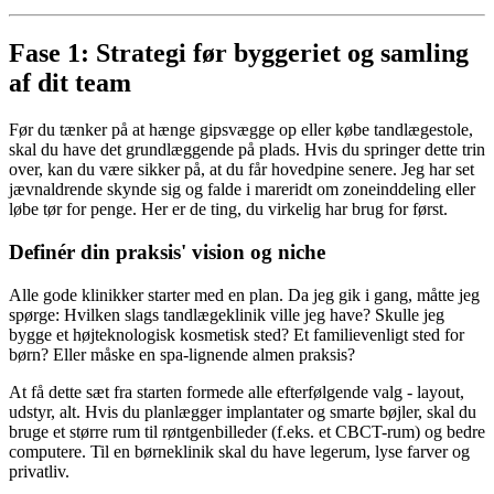
Fase 1: Strategi før byggeriet og samling
af dit team
Før du tænker på at hænge gipsvægge op eller købe tandlægestole,
skal du have det grundlæggende på plads. Hvis du springer dette trin
over, kan du være sikker på, at du får hovedpine senere. Jeg har set
jævnaldrende skynde sig og falde i mareridt om zoneinddeling eller
løbe tør for penge. Her er de ting, du virkelig har brug for først.
Definér din praksis' vision og niche
Alle gode klinikker starter med en plan. Da jeg gik i gang, måtte jeg
spørge: Hvilken slags tandlægeklinik ville jeg have? Skulle jeg
bygge et højteknologisk kosmetisk sted? Et familievenligt sted for
børn? Eller måske en spa-lignende almen praksis?
At få dette sæt fra starten formede alle efterfølgende valg - layout,
udstyr, alt. Hvis du planlægger implantater og smarte bøjler, skal du
bruge et større rum til røntgenbilleder (f.eks. et CBCT-rum) og bedre
computere. Til en børneklinik skal du have legerum, lyse farver og
privatliv.