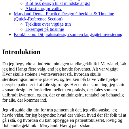
Biofilisk design til at mindske angst
Akustik og privatliv
Maryland Dental Practice Design Checklist & Timeline
(Quick-Reference Section)
Tjekliste over vigtige trin
Eksempel på tidslinje
Konklusion: Dit praksisdesign som en langsigtet investering
Introduktion
Da jeg begyndte at indrette min egen tandlægeklinik i Maryland, løb
jeg ind i langt flere valg, end jeg havde forventet. Alt var vigtigt:
Hvor skulle stolene i venteværelset stå, hvordan skulle
steriliseringsrummene placeres, og hvilken blå farve ville hjælpe
nervøse patienter til at føle sig rolige. Her er den store ting, jeg lærte
- smart design er forskellen mellem en praksis, der føles som en
uafbrudt kværnen, og en, der er gnidningsfri, rentabel og behagelig
for alle, der kommer ind.
Jeg vil guide dig trin for trin gennem alt det, jeg ville ønske, jeg
havde vidst, før jeg begyndte: hvad der virker, hvad der får folk til at
gå i stå, og hvordan du kan opbygge en patientfokuseret, lovlig og
flot tandlægeklinik i Maryland. Hæng på - sådan.