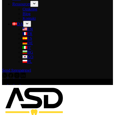
Ressourcer
Omkring
Blog
Kontakt
DA
EN
FR
ES
DE
IT
BG
KO
PL
Send forespørgsel