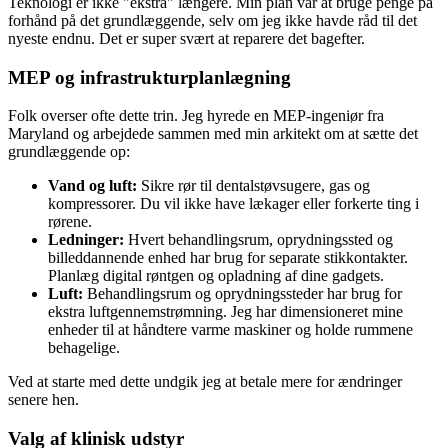
Teknologi er ikke "ekstra" længere. Min plan var at bruge penge på
forhånd på det grundlæggende, selv om jeg ikke havde råd til det
nyeste endnu. Det er super svært at reparere det bagefter.
MEP og infrastrukturplanlægning
Folk overser ofte dette trin. Jeg hyrede en MEP-ingeniør fra
Maryland og arbejdede sammen med min arkitekt om at sætte det
grundlæggende op:
Vand og luft:
Sikre rør til dentalstøvsugere, gas og
kompressorer. Du vil ikke have lækager eller forkerte ting i
rørene.
Ledninger:
Hvert behandlingsrum, oprydningssted og
billeddannende enhed har brug for separate stikkontakter.
Planlæg digital røntgen og opladning af dine gadgets.
Luft:
Behandlingsrum og oprydningssteder har brug for
ekstra luftgennemstrømning. Jeg har dimensioneret mine
enheder til at håndtere varme maskiner og holde rummene
behagelige.
Ved at starte med dette undgik jeg at betale mere for ændringer
senere hen.
Valg af klinisk udstyr