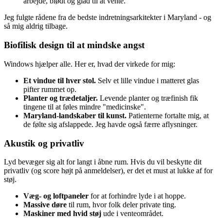
arbejde, blødt og glad til at vente.
Jeg fulgte rådene fra de bedste indretningsarkitekter i Maryland - og
så mig aldrig tilbage.
Biofilisk design til at mindske angst
Windows hjælper alle. Her er, hvad der virkede for mig:
Et vindue til hver stol.
Selv et lille vindue i matteret glas
pifter rummet op.
Planter og trædetaljer.
Levende planter og træfinish fik
tingene til at føles mindre "medicinske".
Maryland-landskaber til kunst.
Patienterne fortalte mig, at
de følte sig afslappede. Jeg havde også færre aflysninger.
Akustik og privatliv
Lyd bevæger sig alt for langt i åbne rum. Hvis du vil beskytte dit
privatliv (og score højt på anmeldelser), er det et must at lukke af for
støj.
Væg- og loftpaneler
for at forhindre lyde i at hoppe.
Massive døre
til rum, hvor folk deler private ting.
Maskiner med hvid støj
ude i venteområdet.