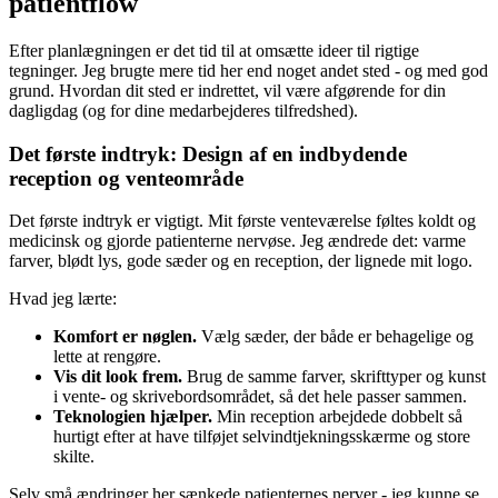
patientflow
Efter planlægningen er det tid til at omsætte ideer til rigtige
tegninger. Jeg brugte mere tid her end noget andet sted - og med god
grund. Hvordan dit sted er indrettet, vil være afgørende for din
dagligdag (og for dine medarbejderes tilfredshed).
Det første indtryk: Design af en indbydende
reception og venteområde
Det første indtryk er vigtigt. Mit første venteværelse føltes koldt og
medicinsk og gjorde patienterne nervøse. Jeg ændrede det: varme
farver, blødt lys, gode sæder og en reception, der lignede mit logo.
Hvad jeg lærte:
Komfort er nøglen.
Vælg sæder, der både er behagelige og
lette at rengøre.
Vis dit look frem.
Brug de samme farver, skrifttyper og kunst
i vente- og skrivebordsområdet, så det hele passer sammen.
Teknologien hjælper.
Min reception arbejdede dobbelt så
hurtigt efter at have tilføjet selvindtjekningsskærme og store
skilte.
Selv små ændringer her sænkede patienternes nerver - jeg kunne se