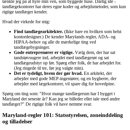
tænkte jeg på at hyre min ven, som byggede huse. Dårlig idé -
tandlægekontorer har deres egne koder og arbejdsmetoder, som kun
rigtige tandlæger kender.
Hvad der virkede for mig:
Find tandlægearkitekter.
(Ikke bare en hvilken som helst
kontordesigner.) De kender Marylands regler, ADA- og
HIPAA-behov og alle de mærkelige ting ved
tandlægebygninger.
Gode entreprenører er vigtige.
Vælg dem, der har sat
tandstøvsugere ind, arbejdet med tandlægerør og sat
tandlægeudstyr op før. Spørg efter folk, de har arbejdet for.
(Jeg ringede til tre, før jeg valgte min).
Det er tydeligt, hvem der gør hvad.
En arkitekt, der
arbejder med gode MEP-ingeniører, og en bygherre, der
arbejder med lægekontorer, vil spare dig for hovedpine.
Spørg om ting som: "Hvor mange tandlægerum har I bygget i
Maryland det seneste år? Kan jeg se billeder eller tale med andre
tandlæger?" De rigtige folk vil have nemme svar.
Maryland-regler 101: Statsstyrelsen, zoneinddeling
og tilladelser