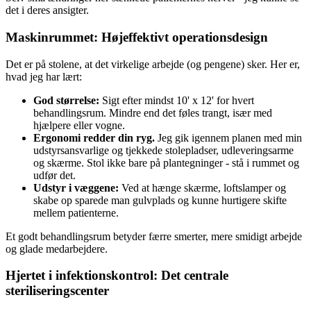
det i deres ansigter.
Maskinrummet: Højeffektivt operationsdesign
Det er på stolene, at det virkelige arbejde (og pengene) sker. Her er,
hvad jeg har lært:
God størrelse:
Sigt efter mindst 10' x 12' for hvert
behandlingsrum. Mindre end det føles trangt, især med
hjælpere eller vogne.
Ergonomi redder din ryg.
Jeg gik igennem planen med min
udstyrsansvarlige og tjekkede stolepladser, udleveringsarme
og skærme. Stol ikke bare på plantegninger - stå i rummet og
udfør det.
Udstyr i væggene:
Ved at hænge skærme, loftslamper og
skabe op sparede man gulvplads og kunne hurtigere skifte
mellem patienterne.
Et godt behandlingsrum betyder færre smerter, mere smidigt arbejde
og glade medarbejdere.
Hjertet i infektionskontrol: Det centrale
steriliseringscenter