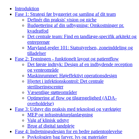
Introduktion
Fase 1: Strategi før byggeriet og samling af dit team
Definér din praksis' vision og niche
Budgettering af din udbygning: Omkostninger pr.
kvadratfod
Det centrale team: Find en tandlæge-specifik arkitekt og
entreprenør
Maryland-regler 101: Statsstyrelsen, zoneinddeling og
tilladelser
Fase 2: Tegningen - funktionelt layout og patientflow
Det første indtryk: Design af en indbydende reception
og venteområde
Maskinrummet: Højeffektivt operationsdesign
Hjertet i infektionskontrol: Det centrale
steriliseringscenter
Væsentlige støtteområder
Optimering af flow og tilgængelighed (ADA-
overholdelse)
Fase 3: Udstyr din praksis med teknologi og værktøjer
MEP og infrastrukturplanlægning
Valg af klinisk udstyr
Brug af digital tandpleje
Fase 4: Indretningsdesign for en bedre patientoplevelse
Psykologien bag farver, lys og materialer