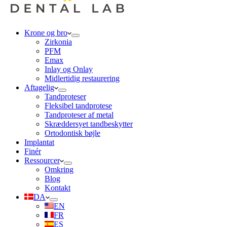
Krone og bro
Zirkonia
PFM
Emax
Inlay og Onlay
Midlertidig restaurering
Aftagelig
Tandproteser
Fleksibel tandprotese
Tandproteser af metal
Skræddersyet tandbeskytter
Ortodontisk bøjle
Implantat
Finér
Ressourcer
Omkring
Blog
Kontakt
DA
EN
FR
ES