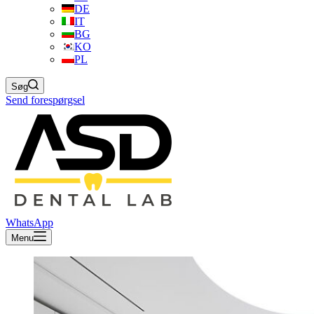
DE
IT
BG
KO
PL
Søg
Send forespørgsel
WhatsApp
Menu