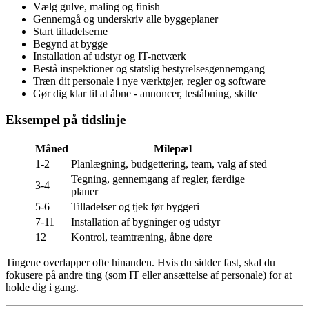
Vælg gulve, maling og finish
Gennemgå og underskriv alle byggeplaner
Start tilladelserne
Begynd at bygge
Installation af udstyr og IT-netværk
Bestå inspektioner og statslig bestyrelsesgennemgang
Træn dit personale i nye værktøjer, regler og software
Gør dig klar til at åbne - annoncer, teståbning, skilte
Eksempel på tidslinje
Måned
Milepæl
1-2
Planlægning, budgettering, team, valg af sted
Tegning, gennemgang af regler, færdige
3-4
planer
5-6
Tilladelser og tjek før byggeri
7-11
Installation af bygninger og udstyr
12
Kontrol, teamtræning, åbne døre
Tingene overlapper ofte hinanden. Hvis du sidder fast, skal du
fokusere på andre ting (som IT eller ansættelse af personale) for at
holde dig i gang.