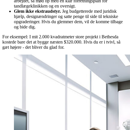
arbejdet, så mød op med en klar forretningsplan for
tandlægeklinikken og en oversigt.
Glem ikke ekstraudstyr.
Jeg budgetterede med juridisk
hjælp, designændringer og satte penge til side til tekniske
opgraderinger. Hvis du glemmer dem, vil de komme tilbage
og bide dig.
For eksempel: I mit 2.000 kvadratmeter store projekt i Bethesda
kostede bare det at bygge næsten $320.000. Hvis du er i tvivl, så
gæt højere - det bliver du glad for.