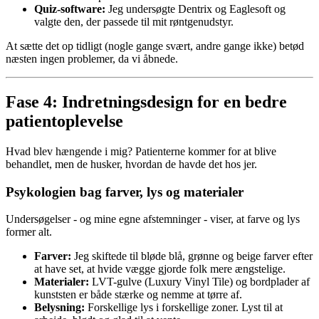
Quiz-software:
Jeg undersøgte Dentrix og Eaglesoft og
valgte den, der passede til mit røntgenudstyr.
At sætte det op tidligt (nogle gange svært, andre gange ikke) betød
næsten ingen problemer, da vi åbnede.
Fase 4: Indretningsdesign for en bedre
patientoplevelse
Hvad blev hængende i mig? Patienterne kommer for at blive
behandlet, men de husker, hvordan de havde det hos jer.
Psykologien bag farver, lys og materialer
Undersøgelser - og mine egne afstemninger - viser, at farve og lys
former alt.
Farver:
Jeg skiftede til bløde blå, grønne og beige farver efter
at have set, at hvide vægge gjorde folk mere ængstelige.
Materialer:
LVT-gulve (Luxury Vinyl Tile) og bordplader af
kunststen er både stærke og nemme at tørre af.
Belysning:
Forskellige lys i forskellige zoner. Lyst til at