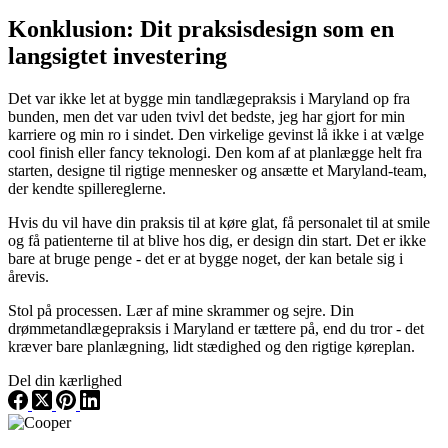
Konklusion: Dit praksisdesign som en
langsigtet investering
Det var ikke let at bygge min tandlægepraksis i Maryland op fra
bunden, men det var uden tvivl det bedste, jeg har gjort for min
karriere og min ro i sindet. Den virkelige gevinst lå ikke i at vælge
cool finish eller fancy teknologi. Den kom af at planlægge helt fra
starten, designe til rigtige mennesker og ansætte et Maryland-team,
der kendte spillereglerne.
Hvis du vil have din praksis til at køre glat, få personalet til at smile
og få patienterne til at blive hos dig, er design din start. Det er ikke
bare at bruge penge - det er at bygge noget, der kan betale sig i
årevis.
Stol på processen. Lær af mine skrammer og sejre. Din
drømmetandlægepraksis i Maryland er tættere på, end du tror - det
kræver bare planlægning, lidt stædighed og den rigtige køreplan.
Del din kærlighed