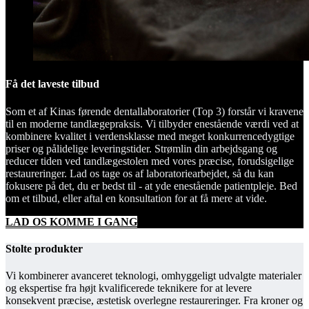
Få det laveste tilbud
Som et af Kinas førende dentallaboratorier (Top 3) forstår vi kravene
til en moderne tandlægepraksis. Vi tilbyder enestående værdi ved at
kombinere kvalitet i verdensklasse med meget konkurrencedygtige
priser og pålidelige leveringstider. Strømlin din arbejdsgang og
reducer tiden ved tandlægestolen med vores præcise, forudsigelige
restaureringer. Lad os tage os af laboratoriearbejdet, så du kan
fokusere på det, du er bedst til - at yde enestående patientpleje. Bed
om et tilbud, eller aftal en konsultation for at få mere at vide.
LAD OS KOMME I GANG
Stolte produkter
Vi kombinerer avanceret teknologi, omhyggeligt udvalgte materialer
og ekspertise fra højt kvalificerede teknikere for at levere
konsekvent præcise, æstetisk overlegne restaureringer. Fra kroner og