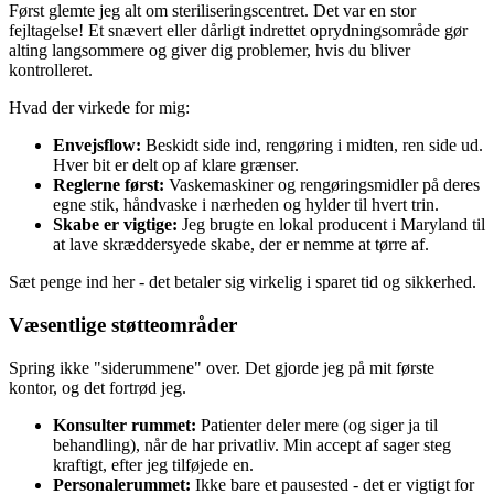
Først glemte jeg alt om steriliseringscentret. Det var en stor
fejltagelse! Et snævert eller dårligt indrettet oprydningsområde gør
alting langsommere og giver dig problemer, hvis du bliver
kontrolleret.
Hvad der virkede for mig:
Envejsflow:
Beskidt side ind, rengøring i midten, ren side ud.
Hver bit er delt op af klare grænser.
Reglerne først:
Vaskemaskiner og rengøringsmidler på deres
egne stik, håndvaske i nærheden og hylder til hvert trin.
Skabe er vigtige:
Jeg brugte en lokal producent i Maryland til
at lave skræddersyede skabe, der er nemme at tørre af.
Sæt penge ind her - det betaler sig virkelig i sparet tid og sikkerhed.
Væsentlige støtteområder
Spring ikke "siderummene" over. Det gjorde jeg på mit første
kontor, og det fortrød jeg.
Konsulter rummet:
Patienter deler mere (og siger ja til
behandling), når de har privatliv. Min accept af sager steg
kraftigt, efter jeg tilføjede en.
Personalerummet:
Ikke bare et pausested - det er vigtigt for