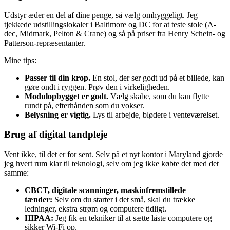
Udstyr æder en del af dine penge, så vælg omhyggeligt. Jeg
tjekkede udstillingslokaler i Baltimore og DC for at teste stole (A-
dec, Midmark, Pelton & Crane) og så på priser fra Henry Schein- og
Patterson-repræsentanter.
Mine tips:
Passer til din krop.
En stol, der ser godt ud på et billede, kan
gøre ondt i ryggen. Prøv den i virkeligheden.
Modulopbygget er godt.
Vælg skabe, som du kan flytte
rundt på, efterhånden som du vokser.
Belysning er vigtig.
Lys til arbejde, blødere i venteværelset.
Brug af digital tandpleje
Vent ikke, til det er for sent. Selv på et nyt kontor i Maryland gjorde
jeg hvert rum klar til teknologi, selv om jeg ikke købte det med det
samme:
CBCT, digitale scanninger, maskinfremstillede
tænder:
Selv om du starter i det små, skal du trække
ledninger, ekstra strøm og computere tidligt.
HIPAA:
Jeg fik en tekniker til at sætte låste computere og
sikker Wi-Fi op.