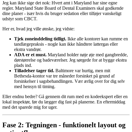
Jeg kan ikke sige det nok: Hvert amt i Maryland har sine egne
regler. Maryland State Board of Dental Examiners skal godkende
dine planer - især hvis du bruger sedation eller tilføjer vanskeligt
udstyr som CBCT.
Her er, hvad jeg ville ønske, jeg vidste:
Tjek zoneinddeling tidligt.
Ikke alle kontorer kan rumme en
tandlægepraksis - nogle kan ikke håndtere lattergas eller
ekstra vandrør.
ADA er et must.
Maryland holder nøje øje med gangbredde,
dørstørrelse og badeværelser. Jeg sørgede for at bygge ekstra
plads ind.
Tilladelser tager tid.
Baltimore var hurtig, men mit
Bethesda-kontor var tre måneder forsinket på grund af
forsinkelser i sagsbehandlingen. Vær ærlig over for dig selv
med hensyn til timing.
Eller endnu bedre? Gå gennem dit rum med en kodeekspert eller en
lokal inspektør, før du lægger dig fast på planerne. En eftermiddag
med det sparede mig for uger.
Fase 2: Tegningen - funktionelt layout og