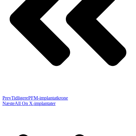
Prev
Tidligere
PFM-implantatkrone
Næste
All On X-implantater