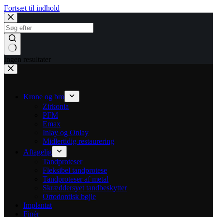
Fortsæt til indhold
Ingen resultater
Krone og bro
Zirkonia
PFM
Emax
Inlay og Onlay
Midlertidig restaurering
Aftagelig
Tandproteser
Fleksibel tandprotese
Tandproteser af metal
Skræddersyet tandbeskytter
Ortodontisk bøjle
Implantat
Finér