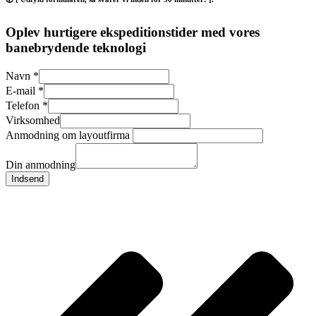
Oplev hurtigere ekspeditionstider med vores
banebrydende teknologi
Navn
*
E-mail
*
Telefon
*
Virksomhed
Anmodning om layoutfirma
Din anmodning
Indsend