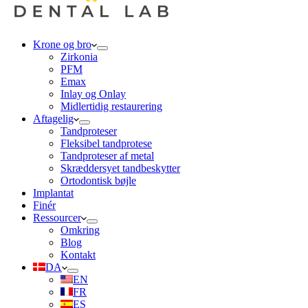
Krone og bro
Zirkonia
PFM
Emax
Inlay og Onlay
Midlertidig restaurering
Aftagelig
Tandproteser
Fleksibel tandprotese
Tandproteser af metal
Skræddersyet tandbeskytter
Ortodontisk bøjle
Implantat
Finér
Ressourcer
Omkring
Blog
Kontakt
DA
EN
FR
ES