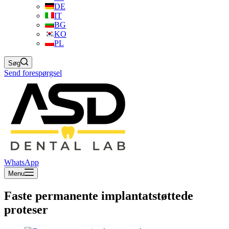
DE
IT
BG
KO
PL
Søg
Send forespørgsel
WhatsApp
Menu
Faste permanente implantatstøttede
proteser