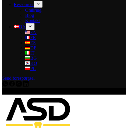
Ressourcer
Omkring
Blog
Kontakt
DA
EN
FR
ES
DE
IT
BG
KO
PL
Send forespørgsel