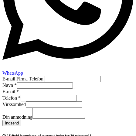
WhatsApp
E-mail Firma Telefon
Navn
*
E-mail
*
Telefon
*
Virksomhed
Din anmodning
Indsend
🕢 [ Udfyld formularen, så svarer vi inden for 30 minutter! ].