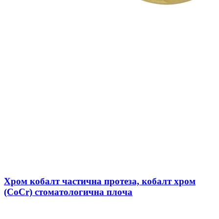
Хром кобалт частична протеза, кобалт хром
(CoCr) стоматологична плоча