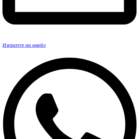
Изпратете ни имейл