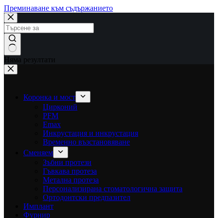
Преминаване към съдържанието
Няма резултати
Коронка и мост
Цирконий
PFM
Emax
Инкрустация и инкрустация
Временно възстановяване
Сменяем
Зъбни протези
Гъвкава протеза
Метална протеза
Персонализирана стоматологична защита
Ортодонтски предпазител
Имплант
Фурнир