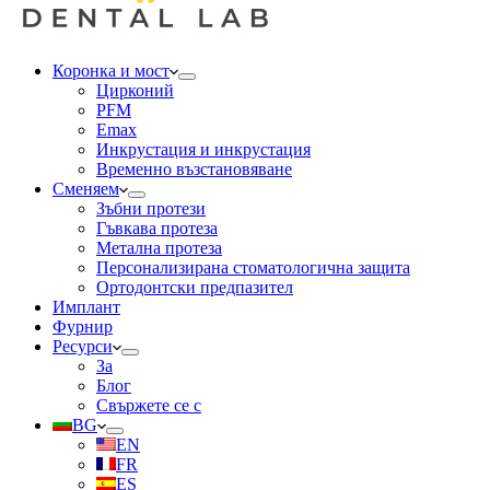
Коронка и мост
Цирконий
PFM
Emax
Инкрустация и инкрустация
Временно възстановяване
Сменяем
Зъбни протези
Гъвкава протеза
Метална протеза
Персонализирана стоматологична защита
Ортодонтски предпазител
Имплант
Фурнир
Ресурси
За
Блог
Свържете се с
BG
EN
FR
ES