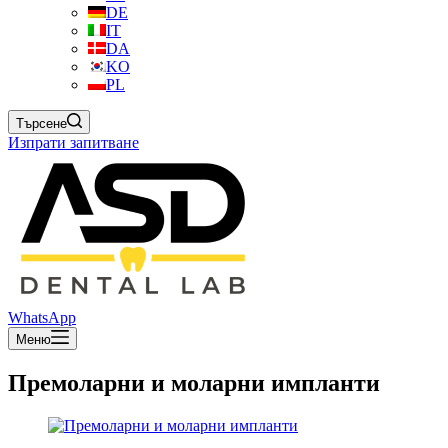
DE
IT
DA
KO
PL
Търсене
Изпрати запитване
WhatsApp
Меню
Премоларни и моларни импланти