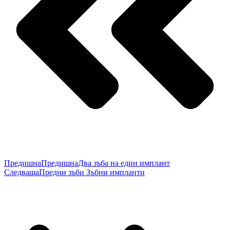
Предишна
Предишна
Два зъба на един имплант
Следваща
Предни зъби Зъбни импланти