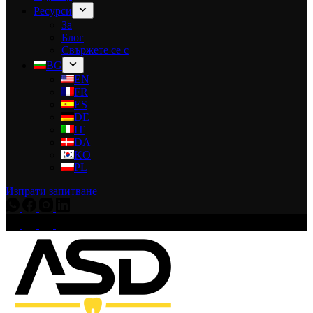
Ресурси
За
Блог
Свържете се с
BG
EN
FR
ES
DE
IT
DA
KO
PL
Изпрати запитване