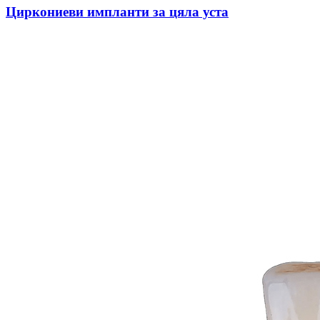
Циркониеви импланти за цяла уста