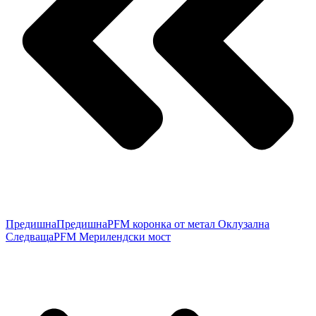
Предишна
Предишна
PFM коронка от метал Оклузална
Следваща
PFM Мерилендски мост