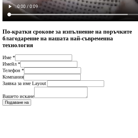
По-кратки срокове за изпълнение на поръчките
благодарение на нашата най-съвременна
технология
Име
*
Имейл
*
Телефон
*
Компания
Заявка за име Layout
Вашето искане
Подаване на