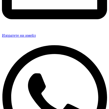
Изпратете ни имейл