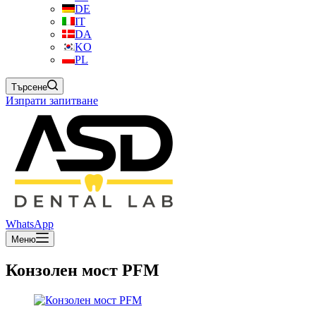
DE
IT
DA
KO
PL
Търсене
Изпрати запитване
WhatsApp
Меню
Конзолен мост PFM