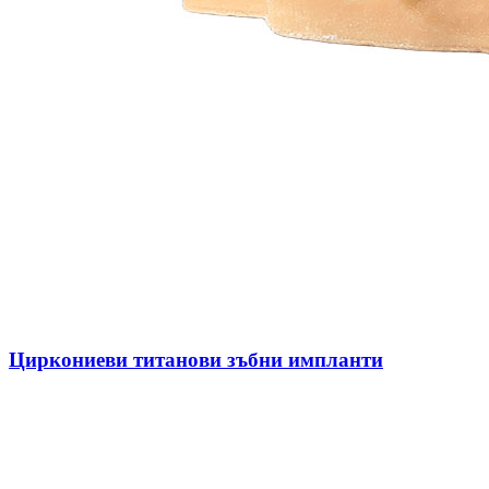
Циркониеви титанови зъбни импланти