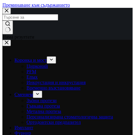
Преминаване към съдържанието
Няма резултати
Коронка и мост
Цирконий
PFM
Emax
Инкрустация и инкрустация
Временно възстановяване
Сменяем
Зъбни протези
Гъвкава протеза
Метална протеза
Персонализирана стоматологична защита
Ортодонтски предпазител
Имплант
Фурнир