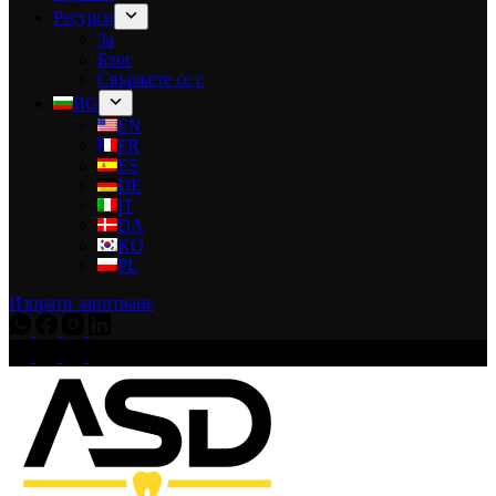
Ресурси
За
Блог
Свържете се с
BG
EN
FR
ES
DE
IT
DA
KO
PL
Изпрати запитване