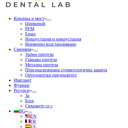
Коронка и мост
Цирконий
PFM
Emax
Инкрустация и инкрустация
Временно възстановяване
Сменяем
Зъбни протези
Гъвкава протеза
Метална протеза
Персонализирана стоматологична защита
Ортодонтски предпазител
Имплант
Фурнир
Ресурси
За
Блог
Свържете се с
BG
EN
FR
ES