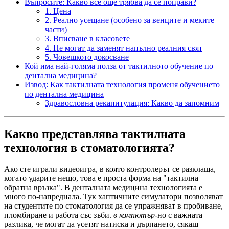
Въпросите: Какво все още трябва да се поправи?
1. Цена
2. Реално усещане (особено за венците и меките
части)
3. Вписване в класовете
4. Не могат да заменят напълно реалния свят
5. Човешкото докосване
Кой има най-голяма полза от тактилното обучение по
дентална медицина?
Извод: Как тактилната технология променя обучението
по дентална медицина
Здравословна рекапитулация: Какво да запомним
Какво представлява тактилната
технология в стоматологията?
Ако сте играли видеоигра, в която контролерът се разклаща,
когато ударите нещо, това е проста форма на "тактилна
обратна връзка". В денталната медицина технологията е
много по-напреднала. Тук хаптичните симулатори позволяват
на студентите по стоматология да се упражняват в пробиване,
пломбиране и работа със зъби.
в компютър
-но с важната
разлика, че могат да усетят натиска и дърпането, сякаш