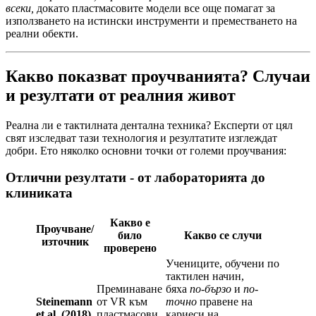
всеки,
докато пластмасовите модели все още помагат за
използването на истински инструменти и преместването на
реални обекти.
Какво показват проучванията? Случаи
и резултати от реалния живот
Реална ли е тактилната дентална техника? Експерти от цял
свят изследват тази технология и резултатите изглеждат
добри. Ето няколко основни точки от големи проучвания:
Отлични резултати - от лабораторията до
клиниката
Какво е
Проучване/
било
Какво се случи
източник
проверено
Учениците, обучени по
тактилен начин,
Преминаване
бяха
по-бързо
и
по-
Steinemann
от VR към
точно
правене на
et al. (2018)
пластмасови
кариеси на