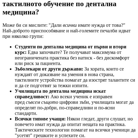
тактилното обучение по дентална
медицина?
Може би си мислите: "Дали
всички
имате нужда от това?"
Най-доброто приспособяване и най-големите печалби идват
при няколко групи:
Студенти по дентална медицина от първи и втори
курс:
Едва започвате? Те получават максимума от
неограничената практика без натиск - без дискомфорт
или риск за пациента.
Зъболекари от други държави:
За хората, които се
нуждаят от доказване на умения в нова страна,
тактилните устройства помагат да изострят талантите си
и да се подготвят за тежки изпити.
Училищата по дентална медицина искат
справедливост:
Ако всеки ученик е изправен
пред
съвсем същото
цифрови зъби, училищата могат да
определят по-добри, по-справедливи и по-ясни
стандарти.
Всички типове учащи:
Някои гледат, други слушат, но
повечето имат нужда да опитат нещата на практика.
Тактическите технологии помагат на всички ученици да
"усетят" грешките и успехите си.