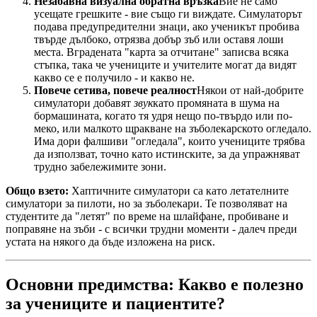
Незабавна визуална обратна връзка
Вие не само
усещате грешките - вие също ги виждате. Симулаторът
подава предупредителни знаци, ако ученикът пробива
твърде дълбоко, отрязва добър зъб или оставя лоши
места. Вградената "карта за отчитане" записва всяка
стъпка, така че учениците и учителите могат да видят
какво се е получило - и какво не.
Повече сетива, повече реалност
Някои от най-добрите
симулатори добавят
звук
като промяната в шума на
бормашината, когато тя удря нещо по-твърдо или по-
меко, или малкото щракване на зъболекарското огледало.
Има дори фалшиви "огледала", които учениците трябва
да използват, точно като истинските, за да упражняват
трудно забележимите зони.
Общо взето:
Хаптичните симулатори са като летателните
симулатори за пилоти, но за зъболекари. Те позволяват на
студентите да "летят" по време на шлайфане, пробиване и
поправяне на зъби - с всички трудни моменти - далеч преди
устата на някого да бъде изложена на риск.
Основни предимства: Какво е полезно
за учениците и пациентите?