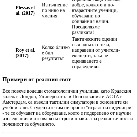
Изпълнение
добре, колкото и по-
Plessas et
по ниво на
възрастните ученици,
al. (2017)
умения
обучавани по
обичайния начин.
Преодоляхме
разликата!
Тактическите оценки
съвпаднаха с тези,
Колко близко
Roy et al.
направени от учители-
е бил
(2017)
експерти, така че
резултатът
оценяването е
справедливо.
Примери от реалния свят
Все повече водещи стоматологични училища, като Кралския
колеж в Лондон, Университета в Пенсилвания и ACTA в
Амстердам, са въвели тактилни симулатори в основните си
учебни зали. Студентите там не просто "играят на видеоигри"
- те се обучават на оборудване, което е подкрепено от научни
изследвания и отговаря на строги правила за реалистичност и
полезност за обучението.