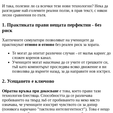
И така, полезни ли са всички тези нови технологии? Нека да
разгледаме най-големите реални ползи, в прав текст, с някои
лесни сравнения по пътя.
1. Практиката прави нещата перфектни - без
риск
Хаптичните симулатори позволяват на учениците да
практикуват
отново и отново
без реален риск за хората.
Те могат да опитат различни случаи - от малък кариес до
сложен коренов канал.
Учениците могат
наистина
да се учите от грешките си,
тъй като компютърът проследява всяко движение и ви
позволява да върнете назад, за да направите нов изстрел.
2. Усещането е ключово
Обратна връзка при докосване
е това, което прави тази
технология блестяща. Способността да се различава
пробиването на твърд зъб от пробиването на меко място
означава, че учениците изострят чувството си за допир
(понякога наричано "тактилна интелигентност"). Това е нещо