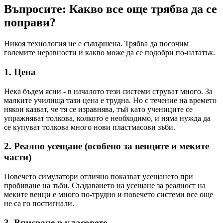
Въпросите: Какво все още трябва да се
поправи?
Никоя технология не е съвършена. Трябва да посочим
големите неравности и какво може да се подобри по-нататък.
1. Цена
Нека бъдем ясни - в началото тези системи струват много. За
малките училища тази цена е трудна. Но с течение на времето
някои казват, че тя се изравнява, тъй като учениците се
упражняват толкова, колкото е необходимо, и няма нужда да
се купуват толкова много нови пластмасови зъби.
2. Реално усещане (особено за венците и меките
части)
Повечето симулатори отлично показват усещането при
пробиване на зъби. Създаването на усещане за реалност на
меките венци е много по-трудно и повечето системи все още
не са го постигнали.
3. Вписване в класовете