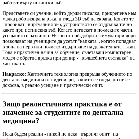
работят върху истински зъб.
Представете си ученик, който държи писалка, прикрепена към
малка роботизирана ръка, и гледа 3D зъб на екрана. Когато те
"пробиват" виртуалния зъб, устройството се отдръпва точно
както при истинския зъб. Когато натискат в по-меките части,
усещането е различно. Някои от най-добрите симулатори дори
позволяват на учениците да усетят "капката", когато попаднат
в зона на нерв или по-меко издърпване на дъвкателната тъкан.
Това е практичен начин за обучение, съчетаващ компютърен
модел с обратна връзка при допир - "вълшебната съставка" на
хаптиката.
Накратко:
Хаптичната технология превръща обучението по
дентална медицина от видеоигри, в които се гледа, но не се
докосва, в реално усещане и практически опит.
Защо реалистичната практика е от
значение за студентите по дентална
медицина?
Нека бъдем реални - никой не иска "първият опит" на