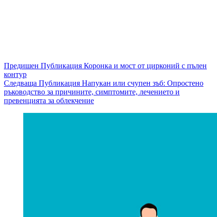
Предишен
Публикация
Коронка и мост от цирконий с пълен
контур
Следваща
Публикация
Напукан или счупен зъб: Опростено
ръководство за причините, симптомите, лечението и
превенцията за облекчение