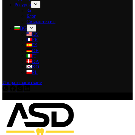
Ресурси
За
Блог
Свържете се с
BG
EN
FR
ES
DE
IT
DA
KO
PL
Изпрати запитване