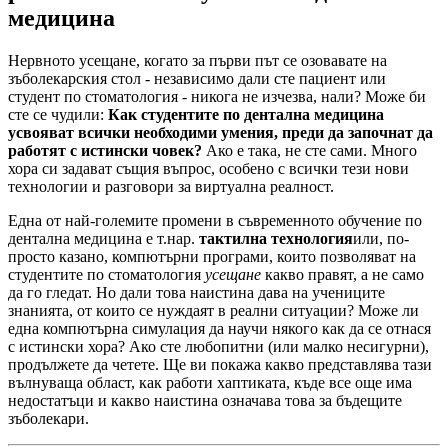
медицина
Нервното усещане, когато за първи път се озовавате на
зъболекарския стол - независимо дали сте пациент или
студент по стоматология - никога не изчезва, нали? Може би
сте се чудили:
Как студентите по дентална медицина
усвояват всички необходими умения, преди да започнат да
работят с истински човек?
Ако е така, не сте сами. Много
хора си задават същия въпрос, особено с всички тези нови
технологии и разговори за виртуална реалност.
Една от най-големите промени в съвременното обучение по
дентална медицина е т.нар.
тактилна технология
или, по-
просто казано, компютърни програми, които позволяват на
студентите по стоматология
усещане
какво правят, а не само
да го гледат. Но дали това наистина дава на учениците
знанията, от които се нуждаят в реални ситуации? Може ли
една компютърна симулация да научи някого как да се отнася
с истински хора? Ако сте любопитни (или малко несигурни),
продължете да четете. Ще ви покажа какво представлява тази
вълнуваща област, как работи хаптиката, къде все още има
недостатъци и какво наистина означава това за бъдещите
зъболекари.