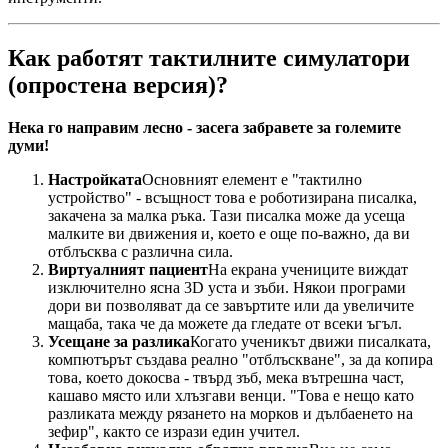
Как работят тактилните симулатори
(опростена версия)?
Нека го направим лесно - засега забравете за големите
думи!
Настройката
Основният елемент е "тактилно
устройство" - всъщност това е роботизирана писалка,
закачена за малка ръка. Тази писалка може да усеща
малките ви движения и, което е още по-важно, да ви
отблъсква с различна сила.
Виртуалният пациент
На екрана учениците виждат
изключително ясна 3D уста и зъби. Някои програми
дори ви позволяват да се завъртите или да увеличите
мащаба, така че да можете да гледате от всеки ъгъл.
Усещане за разлика
Когато ученикът движи писалката,
компютърът създава реално "отблъскване", за да копира
това, което докосва - твърд зъб, мека вътрешна част,
кашаво място или хлъзгави венци. "Това е нещо като
разликата между рязането на морков и дълбаенето на
зефир", както се изрази един учител.