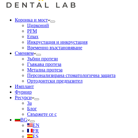
Коронка и мост
Цирконий
PFM
Emax
Инкрустация и инкрустация
Временно възстановяване
Сменяем
Зъбни протези
Гъвкава протеза
Метална протеза
Персонализирана стоматологична защита
Ортодонтски предпазител
Имплант
Фурнир
Ресурси
За
Блог
Свържете се с
BG
EN
FR
ES