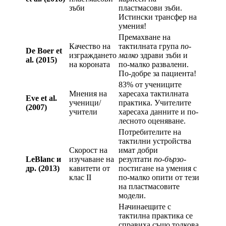
зъби
пластмасови зъби.
Истински трансфер на
умения!
Премахване на
Качество на
тактилната група
по-
De Boer et
изграждането
малко
здрави зъби и
al. (2015)
на короната
по-малко развалени.
По-добре за пациента!
83% от учениците
Мнения на
харесаха тактилната
Eve et al.
ученици/
практика. Учителите
(2007)
учители
харесаха данните и по-
лесното оценяване.
Потребителите на
тактилни устройства
Скорост на
имат добри
LeBlanc и
изучаване на
резултати
по-бързо
-
др. (2013)
кавитети от
постигане на умения с
клас II
по-малко опити от тези
на пластмасовите
модели.
Начинаещите с
тактилна практика се
справиха също толкова