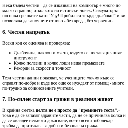
Нека бъдем честни - да се изказваш на компютър е много по-
малко страшно, отколкото на истински човек. Симулаторът
посочва грешките като "Уау! Пробил си твърде дълбоко!" и ви
позволява да започнете отново - без вреда, без червенина.
6. Честен напредък
Всеки ход се оценява и проверява:
Дълбочина, наклон и място, където се поставя ръчният
инструмент
Колко полезни и колко лоши неща премахвате
Рекорди за скорост и точност
Тези честни данни показват, че учениците
точно
къде се
справят по-добре и къде все още се нуждаят от помощ - много
по-трудно за обикновените учители.
7. По-силен старт за грижи в реалния живот
В крайна сметка
целта не е просто да "преминете теста".
-
това е да се запазят здравите части, да не се причинява болка и
да се овладее нежното докосване, което всеки зъболекар
трябва да притежава за добра и безопасна грижа.