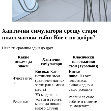
Хаптични симулатори срещу стари
пластмасови зъби: Кое е по-добро?
Нека ги сравним един до друг.
Какво
Класически
Хаптични
искаме да
пластмасови
симулатори
знаем
зъби (Typodonts)
Висока:
Като
Ниско
истински зъби
ниво:
Цялата
Чувствайте
(различен натиск
пластмаса,
се
за твърди и меки
винаги едно и
места)
също усещане
3D модели на
Реални са само
устата и зъбите;
Реализъм
зъбите и главите
може да покаже
на моделите
много случаи