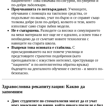
пациентите? Това означава по-сигурни, по-уверени и
по-добри зъболекари.
Проучванията го потвърждават.
Учениците,
обучавани с помощта на тактилни средства, се
подхлъзват по-малко, учат по-бързо и се справят също
толкова добре (или по-добре), колкото и тези, които
използват само стари зъбни модели.
Не е съвършена.
Разходите са високи и симулирането
на меки материали все още не е идеално, а освен това е
необходимо да се съчетаят новите технологии с
навиците на старата школа.
Въпреки това основата е стабилна.
С
присъединяването на все повече училища и
предстоящите страхотни подобрения (като
преподаватели с изкуствен интелект, преструващи се
"пациенти" и по-интелигентна обратна връзка)
бъдещето на денталното обучение е светло - и много по-
безопасно.
Здравословна рекапитулация: Какво да
запомним
Днес студентите по стоматология могат да се учат
чрез докосване по начин, който никога преди не е бил