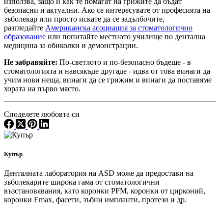
използва, защо и как те помагат на грижите да бъдат
безопасни и актуални. Ако се интересувате от професията на
зъболекар или просто искате да се задълбочите,
разгледайте
Американска асоциация за стоматологично
образование
или попитайте местното училище по дентална
медицина за обиколки и демонстрации.
Не забравяйте:
По-светлото и по-безопасно бъдеще - в
стоматологията и навсякъде другаде - идва от това винаги да
учим нови неща, винаги да се грижим и винаги да поставяме
хората на първо място.
Споделете любовта си
Купър
Денталната лаборатория на ASD може да предостави на
зъболекарите широка гама от стоматологични
възстановявания, като коронки PFM, коронки от цирконий,
коронки Emax, фасети, зъбни импланти, протези и др.