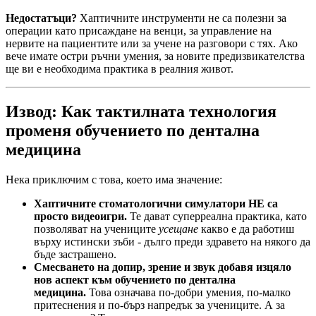
Недостатъци?
Хаптичните инструменти не са полезни за
операции като присаждане на венци, за управление на
нервите на пациентите или за учене на разговори с тях. Ако
вече имате остри ръчни умения, за новите предизвикателства
ще ви е необходима практика в реалния живот.
Извод: Как тактилната технология
променя обучението по дентална
медицина
Нека приключим с това, което има значение:
Хаптичните стоматологични симулатори НЕ са
просто видеоигри.
Те дават суперреална практика, като
позволяват на учениците
усещане
какво е да работиш
върху истински зъби - дълго преди здравето на някого да
бъде застрашено.
Смесването на допир, зрение и звук добавя изцяло
нов аспект към обучението по дентална
медицина.
Това означава по-добри умения, по-малко
притеснения и по-бърз напредък за учениците. А за