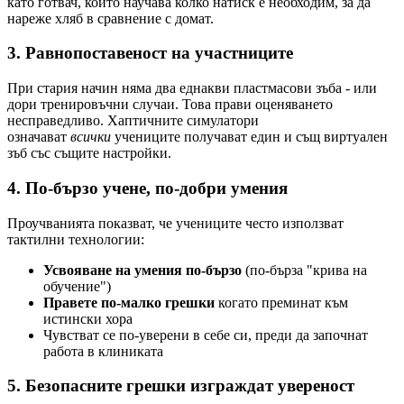
като готвач, който научава колко натиск е необходим, за да
нареже хляб в сравнение с домат.
3. Равнопоставеност на участниците
При стария начин няма два еднакви пластмасови зъба - или
дори тренировъчни случаи. Това прави оценяването
несправедливо. Хаптичните симулатори
означават
всички
учениците получават един и същ виртуален
зъб със същите настройки.
4. По-бързо учене, по-добри умения
Проучванията показват, че учениците често използват
тактилни технологии:
Усвояване на умения по-бързо
(по-бърза "крива на
обучение")
Правете по-малко грешки
когато преминат към
истински хора
Чувстват се по-уверени в себе си, преди да започнат
работа в клиниката
5. Безопасните грешки изграждат увереност