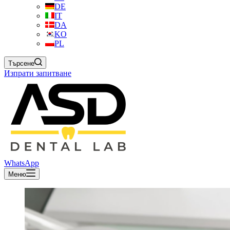
DE
IT
DA
KO
PL
Търсене
Изпрати запитване
WhatsApp
Меню