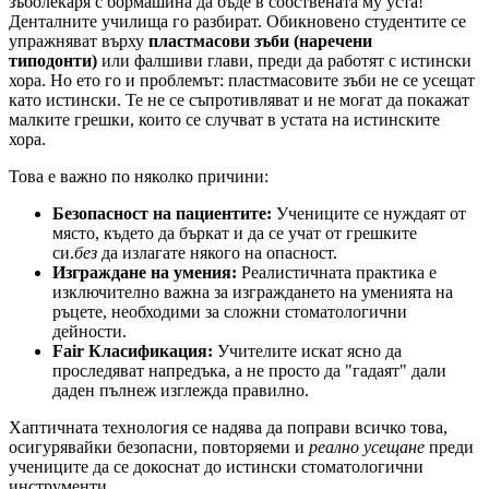
зъболекаря с бормашина да бъде в собствената му уста!
Денталните училища го разбират. Обикновено студентите се
упражняват върху
пластмасови зъби (наречени
типодонти)
или фалшиви глави, преди да работят с истински
хора. Но ето го и проблемът: пластмасовите зъби не се усещат
като истински. Те не се съпротивляват и не могат да покажат
малките грешки, които се случват в устата на истинските
хора.
Това е важно по няколко причини:
Безопасност на пациентите:
Учениците се нуждаят от
място, където да бъркат и да се учат от грешките
си.
без
да излагате някого на опасност.
Изграждане на умения:
Реалистичната практика е
изключително важна за изграждането на уменията на
ръцете, необходими за сложни стоматологични
дейности.
Fair Класификация:
Учителите искат ясно да
проследяват напредъка, а не просто да "гадаят" дали
даден пълнеж изглежда правилно.
Хаптичната технология се надява да поправи всичко това,
осигурявайки безопасни, повторяеми и
реално усещане
преди
учениците да се докоснат до истински стоматологични
инструменти.