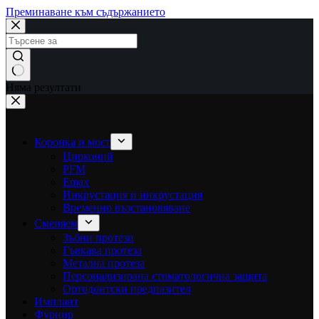
Преминаване към съдържанието
Няма резултати
Коронка и мост
Цирконий
PFM
Emax
Инкрустация и инкрустация
Временно възстановяване
Сменяем
Зъбни протези
Гъвкава протеза
Метална протеза
Персонализирана стоматологична защита
Ортодонтски предпазител
Имплант
Фурнир