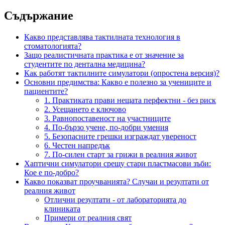
Съдържание
Какво представлява тактилната технология в
стоматологията?
Защо реалистичната практика е от значение за
студентите по дентална медицина?
Как работят тактилните симулатори (опростена версия)?
Основни предимства: Какво е полезно за учениците и
пациентите?
1. Практиката прави нещата перфектни - без риск
2. Усещането е ключово
3. Равнопоставеност на участниците
4. По-бързо учене, по-добри умения
5. Безопасните грешки изграждат увереност
6. Честен напредък
7. По-силен старт за грижи в реалния живот
Хаптични симулатори срещу стари пластмасови зъби:
Кое е по-добро?
Какво показват проучванията? Случаи и резултати от
реалния живот
Отлични резултати - от лабораторията до
клиниката
Примери от реалния свят