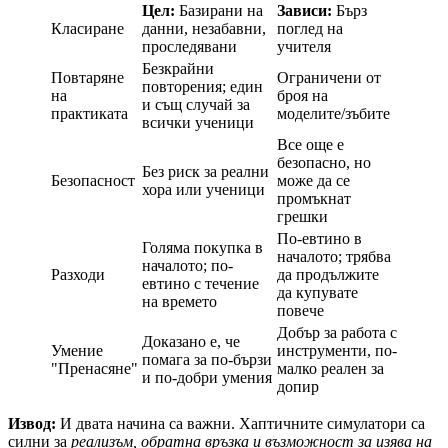
Цел:
Базирани на
Зависи:
Бърз
Класиране
данни, незабавни,
поглед на
проследявани
учителя
Безкрайни
Повтаряне
Ограничени от
повторения; един
на
броя на
и същ случай за
практиката
моделите/зъбите
всички ученици
Все още е
безопасно, но
Без риск за реални
Безопасност
може да се
хора или ученици
промъкнат
грешки
По-евтино в
Голяма покупка в
началото; трябва
началото; по-
Разходи
да продължите
евтино с течение
да купувате
на времето
повече
Добър за работа с
Доказано е, че
Умение
инструменти, по-
помага за по-бързи
"Пренасяне"
малко реален за
и по-добри умения
допир
Извод:
И двата начина са важни. Хаптичните симулатори са
силни за
реализъм, обратна връзка и възможност за изява на