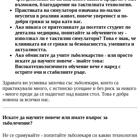
възможен, благодарение на тактилната технология.
Практиката на симулатори означава по-малко
неуспехи в реалния живот, повече увереност и по-
добри грижи за хора като вас.
Ако някога се притеснявате да посетите студент по
дентална медицина, попитайте за обучението му -
използвал ли е тактилни симулатори? Това е знак, че
клиниката ви се грижи за безопасността, уменията и
актуалността.
Ако обмисляте да учите зъболекарство - или просто
искате да научите повече - знайте това:
Високотехнологичното обучение вече е наред с
острите очи и стабилните ръце.
Здравата ви усмивка започва със зъболекари, които са
практикували много, с истинско усещане и без риск за никого
- много преди да се надигнат над вашия стол. Това е добра
новина за всички нас.
Искате да научите повече или имате въпрос за
зъболечение?
Не се срамувайте - попитайте зъболекаря си какви технологии