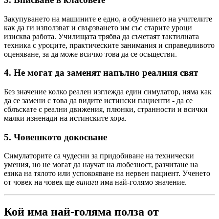
Закупуването на машините е едно, а обучението на учителите
как да ги използват и свързването им със старите уроци
изисква работа. Училищата трябва да съчетаят тактилната
техника с уроците, практическите занимания и справедливото
оценяване, за да може всичко това да се осъществи.
4. Не могат да заменят напълно реалния свят
Без значение колко реален изглежда един симулатор, няма как
да се замени с това да видите истински пациенти - да се
сблъскате с реални движения, плюнки, странности и всички
малки изненади на истинските хора.
5. Човешкото докосване
Симулаторите са чудесни за придобиване на технически
умения, но не могат да научат на любезност, разчитане на
езика на тялото или успокояване на нервен пациент. Ученето
от човек на човек ще
винаги
има най-голямо значение.
Кой има най-голяма полза от